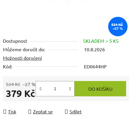
524 KČ
–27 %
Dostupnost
SKLADEM > 5 KS
Můžeme doručit do:
10.8.2026
Možnosti doručení
Kód:
ED0644HP
524 Kč
–27 %
DO KOŠÍKU
379 Kč
Měrná cena:
Tisk
Zeptat se
Sdílet