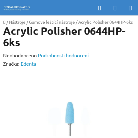
Přejít
Hledat
NÁKUP
na
KOŠÍK
obsah
Domů
/
Nástroje
/
Gumové leštící nástroje
/
Acrylic Polisher 0644HP-6ks
Acrylic Polisher 0644HP-
6ks
Průměrné
Neohodnoceno
Podrobnosti hodnocení
hodnocení
Značka:
Edenta
produktu
je
0,0
z
5
hvězdiček.