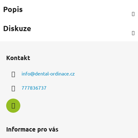
Popis
Diskuze
Z
á
Kontakt
p
a
info
@
dental-ordinace.cz
t
í
777836737
Informace pro vás