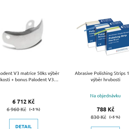
lodent V3 matrice 50ks výběr
Abrasive Polishing Strips
ikosti + bonus Palodent V3
výběr hrubosti
kroužek
Na objednávku
6 712 Kč
788 Kč
6 960 Kč
(–3 %)
830 Kč
(–5 %)
DETAIL