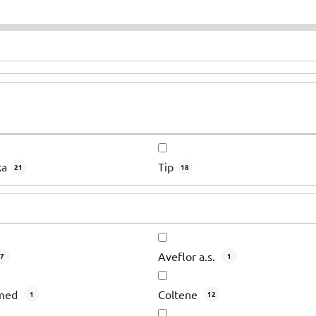
ka
Tip
21
18
Aveflor a.s.
7
1
med
Coltene
1
12