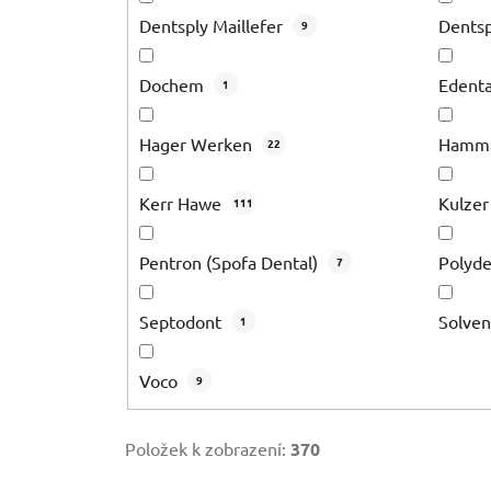
Dentsply Maillefer
Dentsp
9
Dochem
Edent
1
Hager Werken
Hamm
22
Kerr Hawe
Kulze
111
Pentron (Spofa Dental)
Polyde
7
Septodont
Solve
1
Voco
9
Položek k zobrazení:
370