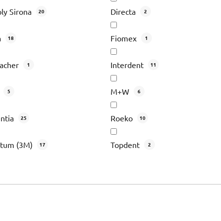
ly Sirona
Directa
20
2
a
Fiomex
18
1
acher
Interdent
1
11
r
M+W
5
6
ntia
Roeko
25
10
ntum (3M)
Topdent
17
2