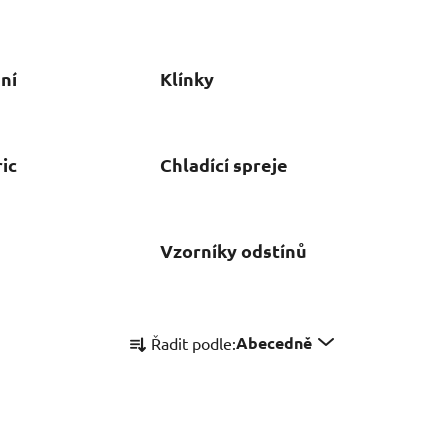
ní
Klínky
ic
Chladící spreje
Vzorníky odstínů
Ř
Abecedně
Řadit podle:
a
z
e
n