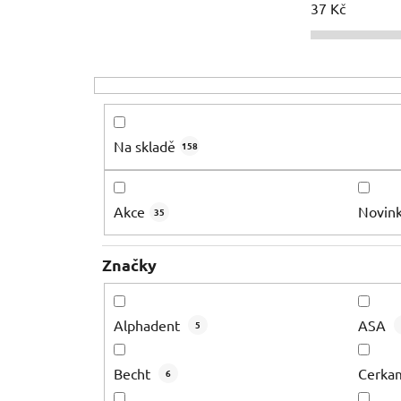
37
Kč
Na skladě
158
Akce
Novin
35
Značky
Alphadent
ASA
5
Becht
Cerka
6