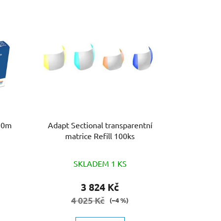
 10m
Adapt Sectional transparentní
matrice Refill 100ks
SKLADEM 1 KS
3 824 Kč
4 025 Kč
(–4 %)