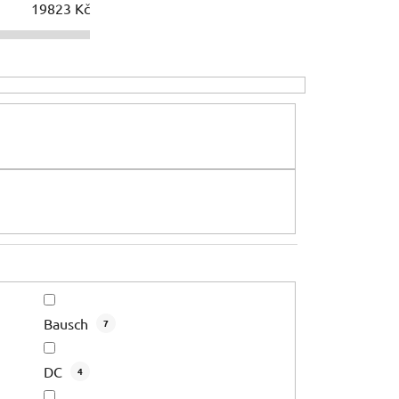
í
19823
Kč
p
r
o
d
u
k
t
ů
Bausch
7
DC
4