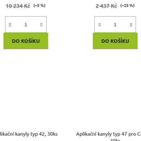
10 234 Kč
2 437 Kč
(–5 %)
(–23 %)
DO KOŠÍKU
DO KOŠÍKU
Aplikační kanyly typ 42, 30ks
Aplikační kanyly typ 47 pro Calcicur
30ks