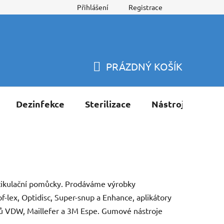
Přihlášení
Registrace
PRÁZDNÝ KOŠÍK
NÁKUPNÍ
KOŠÍK
Dezinfekce
Sterilizace
Nástroje
Pří
artikulační pomůcky. Prodáváme výrobky
-lex, Optidisc, Super-snup a Enhance, aplikátory
epů VDW, Maillefer a 3M Espe. Gumové nástroje