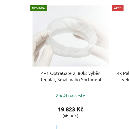
V
NOVINKA
AKCE
ý
p
i
s
p
r
o
d
u
4+1 OptraGate 2, 80ks výběr
4x Pa
k
Regular, Small nabo Sortiment
vel
t
ů
Zboží na cestě
19 823 Kč
(až –4 %)