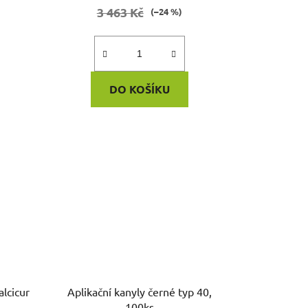
3 463 Kč
(–24 %)
DO KOŠÍKU
Aplikační kanyly černé typ 40,
100ks