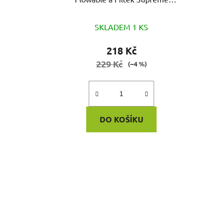
Flowable 20ks
SKLADEM 1 KS
218 Kč
229 Kč
(–4 %)
DO KOŠÍKU