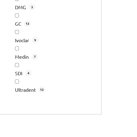
DMG
3
GC
12
Ivoclar
9
Medin
7
SDI
4
Ultradent
12