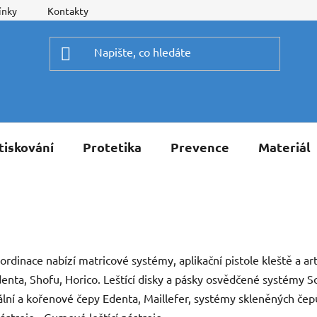
ínky
Kontakty
tiskování
Protetika
Prevence
Materiál
ordinace nabízí matricové systémy, aplikační pistole kleště a 
ta, Shofu, Horico. Leštící disky a pásky osvědčené systémy Sof
pální a kořenové čepy Edenta, Maillefer, systémy skleněných č
ástroje - Gumové leštící nástroje.