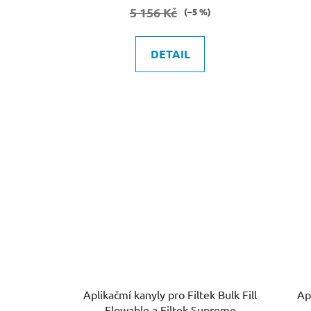
5 156 Kč
(–5 %)
DETAIL
Aplikačmí kanyly pro Filtek Bulk Fill
Flowable a Filtek Supreme