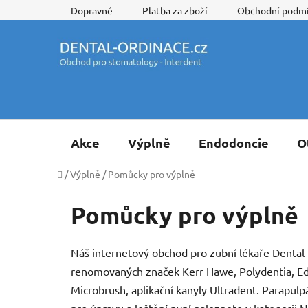
Přejít
Dopravné
Platba za zboží
Obchodní podm
na
obsah
Akce
Výplně
Endodoncie
O
Domů
/
Výplně
/
Pomůcky pro výplně
Pomůcky pro výplně
Náš internetový obchod pro zubní lékaře Dental-
renomovaných značek Kerr Hawe, Polydentia, Eden
Microbrush, aplikační kanyly Ultradent. Parapul
pro úpravu a leštění nyní naleznete v kategorii N