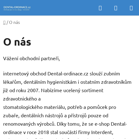
Přejít
Hledat
NÁKUP
na
KOŠÍK
obsah
Domů
/
O nás
O nás
Vážení obchodní partneři,
internetový obchod Dental-ordinace.cz slouží zubním
lékařům, dentálním hygienistkám i ostatním zdravotníkům
již od roku 2007. Nabízíme ucelený sortiment
zdravotnického a
stomatologického materiálu, potřeb a pomůcek pro
zubaře, dentálních nástrojů a přístrojů pouze od
renomovaných výrobců. Díky tomu, že se e-shop Dental-
ordinace v roce 2018 stal součástí firmy Interdent,