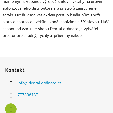
máme nyní s většinou výrobců smluvní vztahy na úrovni
autorizovaného distributora a u přístrojů zajišťujeme
servis. Oceňujeme váš aktivní přístup k nákupům zboží
a proto naprostou většinu zboží nabízíme s 5% slevou. Naší
snahou od vzniku e-shopu Dental-ordinace je vytvářet
prostor pro snadný, rychlý a příjemný nákup.
Z
á
Kontakt
p
a
info
@
dental-ordinace.cz
t
í
777836737