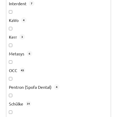
Interdent
7
KaVo
4
Kerr
3
Metasys
6
OCC
43
Pentron (Spofa Dental)
4
Schülke
31