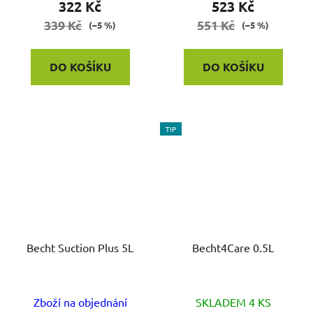
322 Kč
523 Kč
339 Kč
551 Kč
(–5 %)
(–5 %)
DO KOŠÍKU
DO KOŠÍKU
TIP
Becht Suction Plus 5L
Becht4Care 0.5L
Průměrné
Zboží na objednání
SKLADEM 4 KS
hodnocení