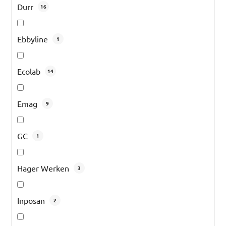
Durr
16
Ebbyline
1
Ecolab
14
Emag
9
GC
1
Hager Werken
3
Inposan
2