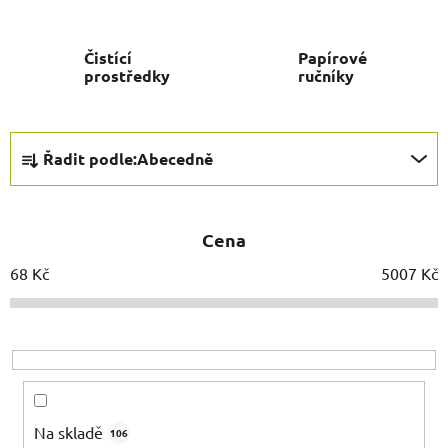
Čistící
Papírové
prostředky
ručníky
Ř
Řadit podle:
Abecedně
a
z
e
Cena
n
í
68
Kč
5007
Kč
p
r
o
d
u
k
Na skladě
106