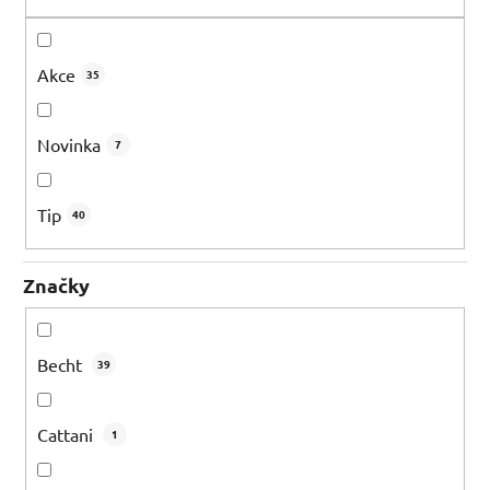
t
ů
Akce
35
Novinka
7
Tip
40
Značky
Becht
39
Cattani
1