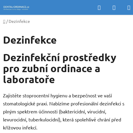
Přejít
Hledat
NÁKU
na
KOŠÍK
obsah
Domů
/
Dezinfekce
Dezinfekce
Dezinfekční prostředky
pro zubní ordinace a
laboratoře
Zajistěte stoprocentní hygienu a bezpečnost ve vaší
stomatologické praxi. Nabízíme profesionální dezinfekci s
plným spektrem účinnosti (baktericidní, virucidní,
levurocidní, tuberkulocidní), která spolehlivě chrání před
křížovou infekcí.