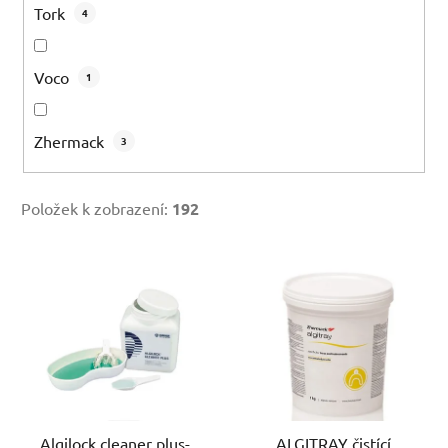
Tork
4
Voco
1
Zhermack
3
Položek k zobrazení:
192
V
ý
p
i
s
p
r
Algilock cleaner plus-
ALGITRAY čistící