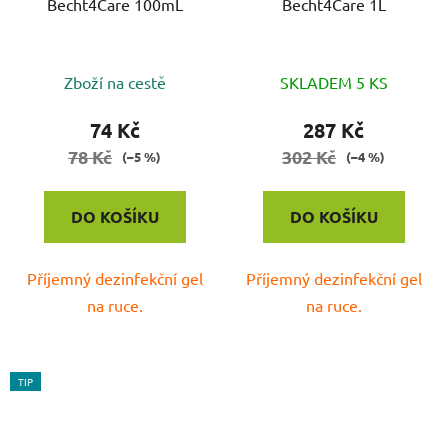
Becht4Care 100mL
Becht4Care 1L
Zboží na cestě
SKLADEM 5 KS
74 Kč
287 Kč
78 Kč
302 Kč
(–5 %)
(–4 %)
DO KOŠÍKU
DO KOŠÍKU
Příjemný dezinfekční gel
Příjemný dezinfekční gel
na ruce.
na ruce.
TIP