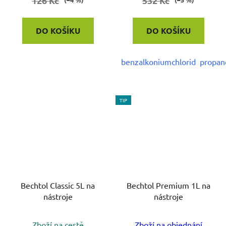
126 Kč
532 Kč
DO KOŠÍKU
DO KOŠÍKU
benzalkoniumchlorid propan
TIP
Bechtol Classic 5L na
Bechtol Premium 1L na
nástroje
nástroje
Zboží na cestě
Zboží na objednání