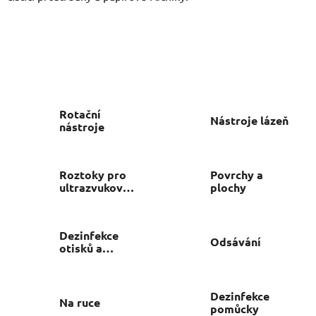
Rotační
Nástroje lázeň
nástroje
Roztoky pro
Povrchy a
ultrazvukové
plochy
čističky
Dezinfekce
Odsávání
otisků a
čištění lžic
Dezinfekce
Na ruce
pomůcky