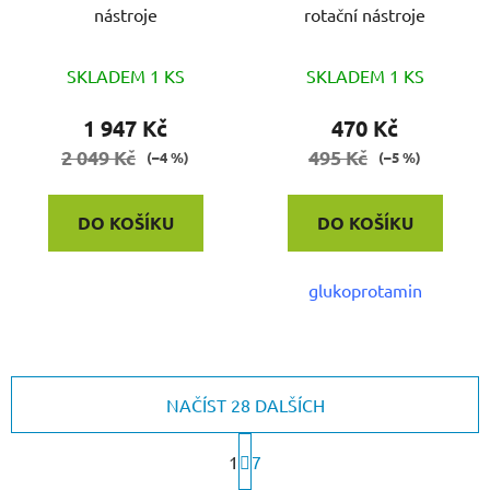
nástroje
rotační nástroje
SKLADEM 1 KS
SKLADEM 1 KS
1 947 Kč
470 Kč
2 049 Kč
495 Kč
(–4 %)
(–5 %)
DO KOŠÍKU
DO KOŠÍKU
glukoprotamin
NAČÍST 28 DALŠÍCH
S
1
t
7
r
O