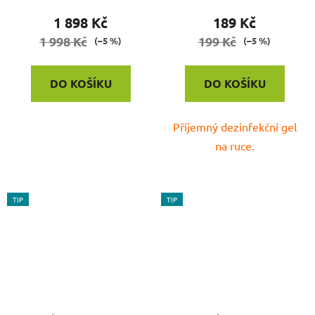
produktu
1 898 Kč
189 Kč
je
1 998 Kč
199 Kč
(–5 %)
(–5 %)
4,0
z
DO KOŠÍKU
DO KOŠÍKU
5
hvězdiček.
Příjemný dezinfekční gel
na ruce.
TIP
TIP