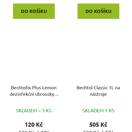
DO KOŠÍKU
DO KOŠÍKU
Bechtofix Plus Lemon
Bechtol Classic 1L na
dezinfekční ubrousky v
nástroje
sáčku 100ks
SKLADEM > 5 KS
SKLADEM 1 KS
120 Kč
505 Kč
(–4 %)
(–5 %)