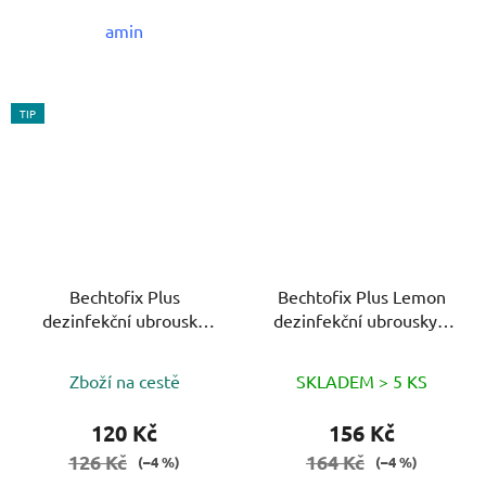
amin
TIP
Bechtofix Plus
Bechtofix Plus Lemon
dezinfekční ubrousky
dezinfekční ubrousky v
bez alkoholu v sáčku-
dóze 100ks
100ks
Zboží na cestě
SKLADEM > 5 KS
120 Kč
156 Kč
126 Kč
164 Kč
(–4 %)
(–4 %)