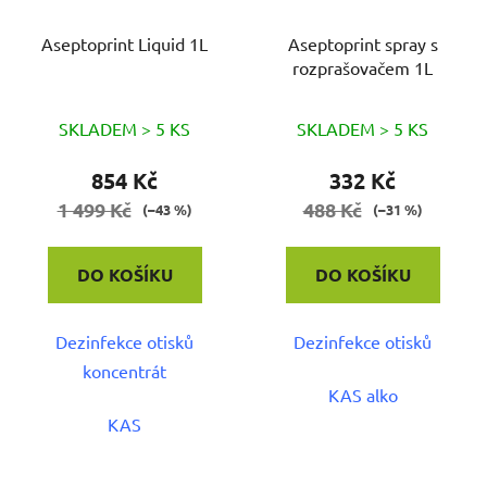
Aseptoprint Liquid 1L
Aseptoprint spray s
rozprašovačem 1L
SKLADEM > 5 KS
SKLADEM > 5 KS
854 Kč
332 Kč
1 499 Kč
488 Kč
(–43 %)
(–31 %)
DO KOŠÍKU
DO KOŠÍKU
Dezinfekce otisků
Dezinfekce otisků
koncentrát
KAS alko
KAS