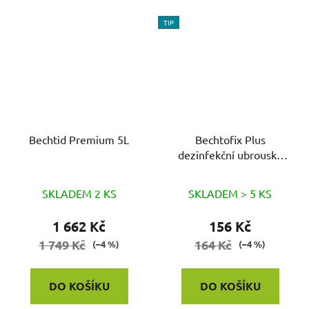
TIP
Bechtid Premium 5L
Bechtofix Plus
dezinfekční ubrousky
bez alkoholu v dóze
100ks
SKLADEM 2 KS
SKLADEM > 5 KS
1 662 Kč
156 Kč
1 749 Kč
164 Kč
(–4 %)
(–4 %)
DO KOŠÍKU
DO KOŠÍKU