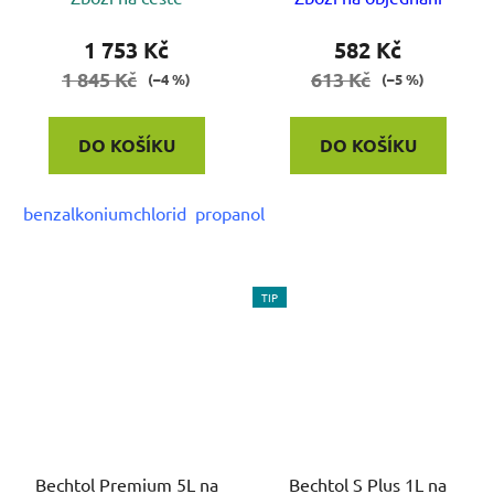
1 753 Kč
582 Kč
1 845 Kč
613 Kč
(–4 %)
(–5 %)
DO KOŠÍKU
DO KOŠÍKU
benzalkoniumchlorid propanol
TIP
Bechtol Premium 5L na
Bechtol S Plus 1L na