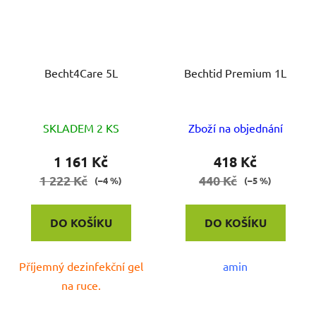
Becht4Care 5L
Bechtid Premium 1L
Průměrné
SKLADEM 2 KS
Zboží na objednání
hodnocení
produktu
1 161 Kč
418 Kč
je
1 222 Kč
440 Kč
(–4 %)
(–5 %)
5,0
z
DO KOŠÍKU
DO KOŠÍKU
5
hvězdiček.
Příjemný dezinfekční gel
amin
na ruce.