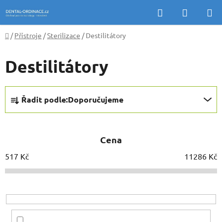
Přejít
Hledat
NÁKUP
na
KOŠÍK
obsah
Domů
/
Přístroje
/
Sterilizace
/
Destilitátory
Destilitátory
Ř
Řadit podle:
Doporučujeme
a
z
e
Cena
n
í
517
Kč
11286
Kč
p
r
o
d
u