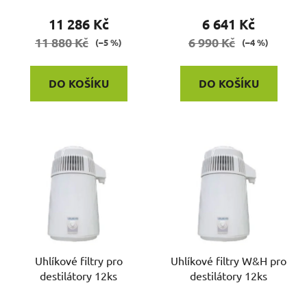
t
11 286 Kč
6 641 Kč
ů
11 880 Kč
6 990 Kč
(–5 %)
(–4 %)
DO KOŠÍKU
DO KOŠÍKU
Uhlíkové filtry pro
Uhlíkové filtry W&H pro
destilátory 12ks
destilátory 12ks