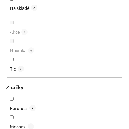
k
Na skladě
2
t
ů
Akce
0
Novinka
0
Tip
2
Značky
Euronda
2
Mocom
1