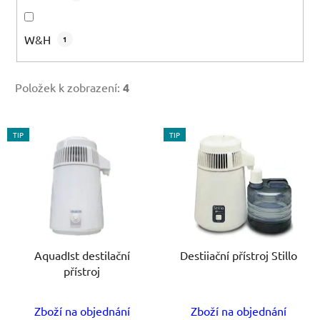
W&H
1
Položek k zobrazení:
4
V
TIP
TIP
ý
p
i
s
p
r
o
AquadIst destilační
Destiiační přístroj Stillo
přístroj
d
u
k
Zboží na objednání
Zboží na objednání