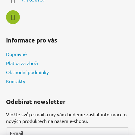
r
v
k
y
v
ý
Informace pro vás
p
i
Dopravné
s
u
Platba za zboží
Obchodní podmínky
Kontakty
Odebírat newsletter
Vložte svůj e-mail a my vám budeme zasílat informace o
nových produktech na našem e-shopu.
E-mail