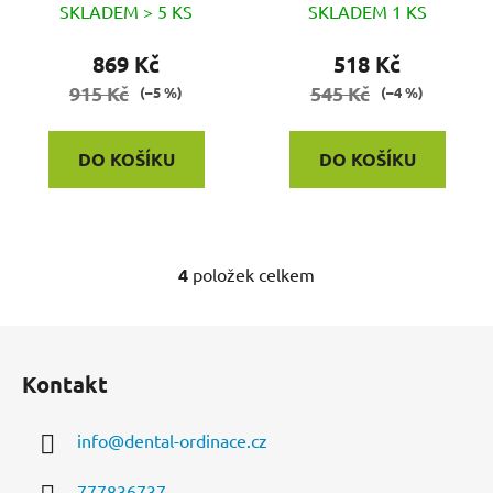
SKLADEM > 5 KS
SKLADEM 1 KS
869 Kč
518 Kč
915 Kč
545 Kč
(–5 %)
(–4 %)
DO KOŠÍKU
DO KOŠÍKU
4
položek celkem
O
v
l
Z
á
á
d
Kontakt
p
a
a
c
info
@
dental-ordinace.cz
t
í
í
p
777836737