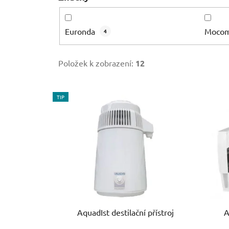
Euronda
Moco
4
Položek k zobrazení:
12
V
TIP
ý
p
i
s
p
r
o
d
u
AquadIst destilační přístroj
A
k