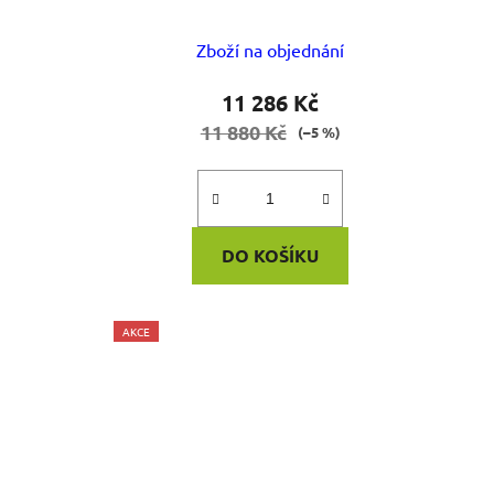
t
ů
Zboží na objednání
11 286 Kč
11 880 Kč
(–5 %)
DO KOŠÍKU
AKCE