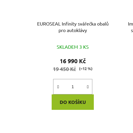
EUROSEAL Infinity svářečka obalů
Imp
pro autoklávy
SKLADEM 3 KS
16 990 Kč
19 450 Kč
(–12 %)
DO KOŠÍKU