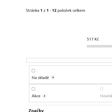
Stránka
1
z
1
-
12
položek celkem
517
Kč
Na skladě
4
Akce
Novin
2
Značky