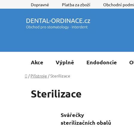
Přejít
Dopravné
Platba za zboží
Obchodní podm
na
obsah
Akce
Výplně
Endodoncie
O
Domů
/
Přístroje
/
Sterilizace
Sterilizace
Svářečky
sterilizačních obalů