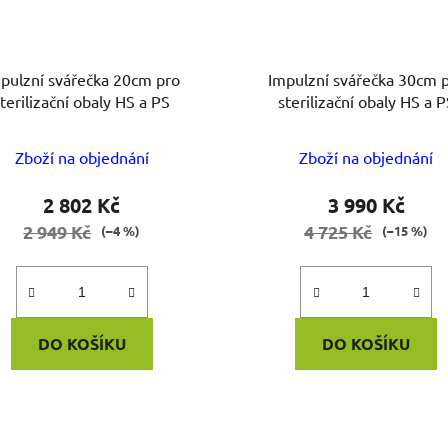
ulzní svářečka 20cm pro
Impulzní svářečka 30cm pro
sterilizační obaly HS a PS
sterilizační obaly HS a P
Zboží na objednání
Zboží na objednání
2 802 Kč
3 990 Kč
2 949 Kč
4 725 Kč
(–4 %)
(–15 %)
DO KOŠÍKU
DO KOŠÍKU