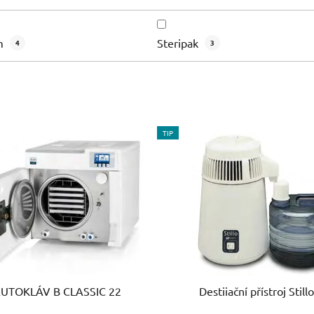
m
Steripak
4
3
TIP
UTOKLÁV B CLASSIC 22
Destiiační přístroj Still