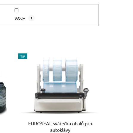
W&H
1
TIP
o
EUROSEAL svářečka obalů pro
autoklávy