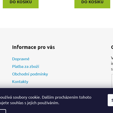
DO KOŠÍKU
DO KOŠÍKU
O
v
l
á
d
Informace pro vás
a
c
V
Dopravné
í
i
p
Platba za zboží
r
Obchodní podmínky
v
Kontakty
k
y
v
oužívá soubory cookie. Dalším procházením tohoto
ý
jete souhlas s jejich používáním.
p
i