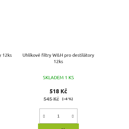
y 12ks
Uhlíkové filtry W&H pro destilátory
12ks
SKLADEM 1 KS
518 Kč
545 Kč
(–4 %)