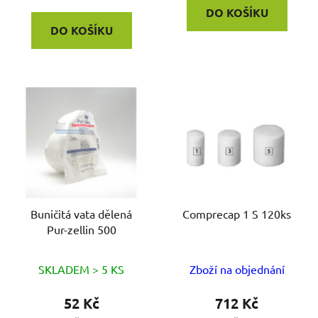
DO KOŠÍKU
DO KOŠÍKU
Buničitá vata dělená
Comprecap 1 S 120ks
Pur-zellin 500
SKLADEM > 5 KS
Zboží na objednání
52 Kč
712 Kč