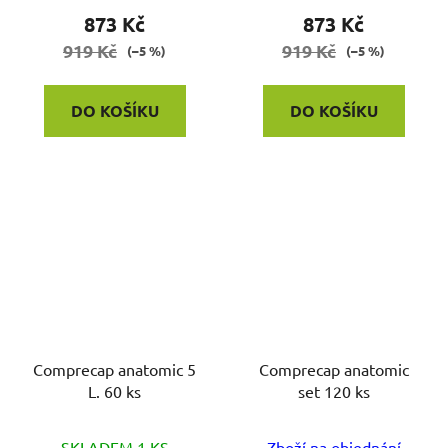
873 Kč
873 Kč
919 Kč
919 Kč
(–5 %)
(–5 %)
DO KOŠÍKU
DO KOŠÍKU
Comprecap anatomic 5
Comprecap anatomic
L. 60 ks
set 120 ks
SKLADEM 1 KS
Zboží na objednání