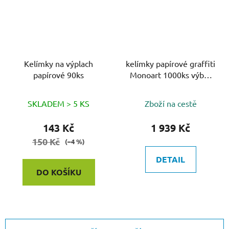
Kelímky na výplach
kelímky papírové graffiti
papírové 90ks
Monoart 1000ks výběr
barvy
SKLADEM > 5 KS
Zboží na cestě
143 Kč
1 939 Kč
150 Kč
(–4 %)
DETAIL
DO KOŠÍKU