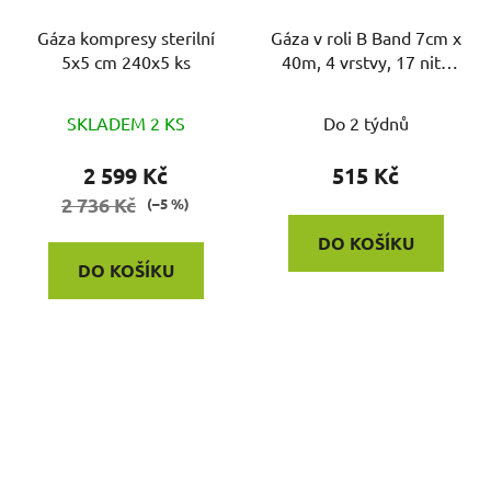
Gáza kompresy sterilní
Gáza v roli B Band 7cm x
5x5 cm 240x5 ks
40m, 4 vrstvy, 17 nití
cm2
SKLADEM 2 KS
Do 2 týdnů
2 599 Kč
515 Kč
2 736 Kč
(–5 %)
DO KOŠÍKU
DO KOŠÍKU