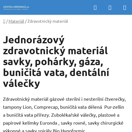
Přejít
Hledat
NÁKUP
na
KOŠÍK
obsah
Domů
/
Materiál
/
Zdravotnický materiál
Jednorázový
zdravotnický materiál
savky, pohárky, gáza,
buničitá vata, dentální
válečky
Zdravotnický materiál gázové sterilní i nesterilní čtverečky,
tampony Lion, Comprecap, buničitá vata dělená Pur-zellin
a
buničitá vata
přířezy. Zubolékařské válečky, plastové a
papírové kelímky Euronda , savky rovné, savky chirurgické
výkonné a savky spirály Bio Hygoformic.