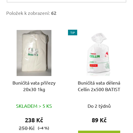
Položek k zobrazení:
62
V
TIP
ý
p
i
s
p
r
o
Buničitá vata přířezy
Buničitá vata dělená
20x30 1kg
Cellin 2x500 BATIST
d
u
k
SKLADEM > 5 KS
Do 2 týdnů
t
238 Kč
89 Kč
ů
250 Kč
(–4 %)