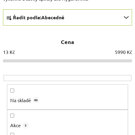
Ř
Řadit podle:
Abecedně
a
z
e
Cena
n
í
13
Kč
5990
Kč
p
r
o
d
u
k
Na skladě
40
t
ů
Akce
3