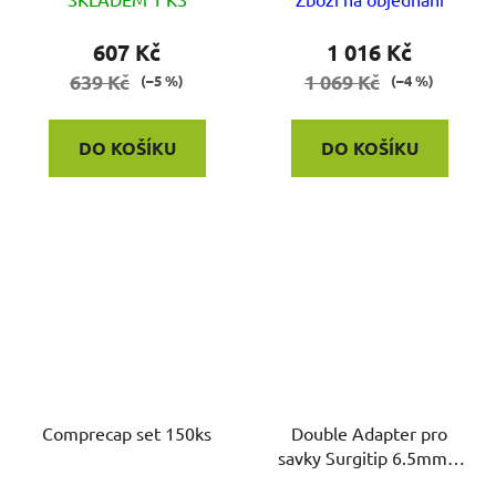
607 Kč
1 016 Kč
639 Kč
1 069 Kč
(–5 %)
(–4 %)
DO KOŠÍKU
DO KOŠÍKU
Comprecap set 150ks
Double Adapter pro
savky Surgitip 6.5mm a
zařízená 16mm a 11mm