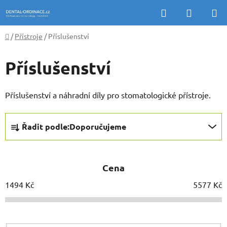
Přejít
Hledat
NÁKUP
na
KOŠÍK
obsah
Domů
/
Přístroje
/
Příslušenství
Příslušenství
Příslušenství a náhradní díly pro stomatologické přístroje.
Ř
Řadit podle:
Doporučujeme
a
z
e
Cena
n
í
1494
Kč
5577
Kč
p
r
o