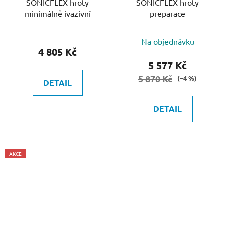
SONICFLEX hroty
SONICFLEX hroty
minimálně ivazivní
preparace
Na objednávku
4 805 Kč
5 577 Kč
5 870 Kč
(–4 %)
DETAIL
DETAIL
AKCE