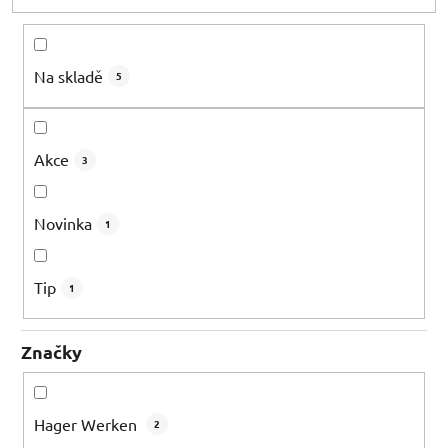
d
u
k
Na skladě
5
t
ů
Akce
3
Novinka
1
Tip
1
Značky
Hager Werken
2