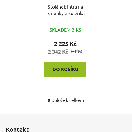
Stojánek Intra na
turbínky a kolénka
SKLADEM 3 KS
2 225 Kč
2 342 Kč
(–5 %)
DO KOŠÍKU
9
položek celkem
O
v
l
Z
á
á
d
Kontakt