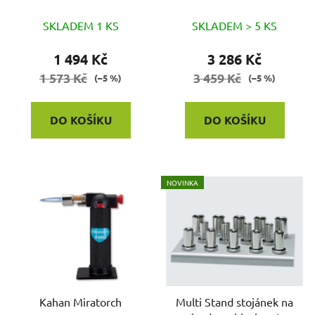
u
k
SKLADEM 1 KS
SKLADEM > 5 KS
t
1 494 Kč
3 286 Kč
ů
1 573 Kč
3 459 Kč
(–5 %)
(–5 %)
DO KOŠÍKU
DO KOŠÍKU
NOVINKA
Kahan Miratorch
Multi Stand stojánek na