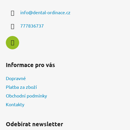
p
a
a
c
info
@
dental-ordinace.cz
t
í
í
p
777836737
r
v
k
y
v
ý
Informace pro vás
p
i
Dopravné
s
u
Platba za zboží
Obchodní podmínky
Kontakty
Odebírat newsletter