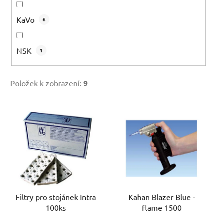
KaVo
6
NSK
1
Položek k zobrazení:
9
V
ý
p
i
s
p
r
o
Filtry pro stojánek Intra
Kahan Blazer Blue -
100ks
flame 1500
d