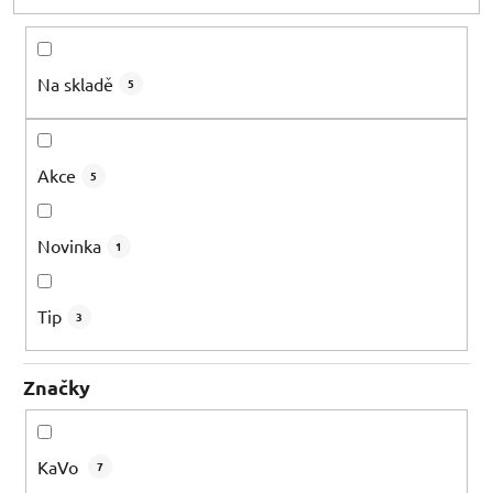
d
u
k
Na skladě
5
t
ů
Akce
5
Novinka
1
Tip
3
Značky
KaVo
7