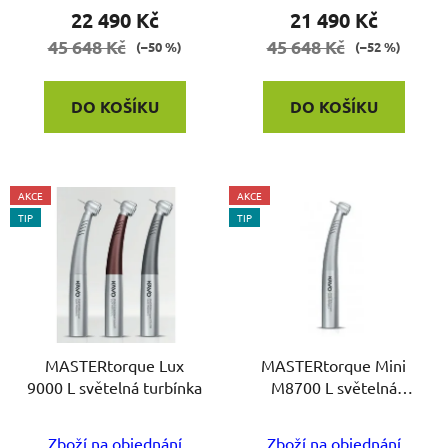
t
22 490 Kč
21 490 Kč
ů
45 648 Kč
45 648 Kč
(–50 %)
(–52 %)
DO KOŠÍKU
DO KOŠÍKU
AKCE
AKCE
TIP
TIP
MASTERtorque Lux
MASTERtorque Mini
9000 L světelná turbínka
M8700 L světelná
turbínka
Zboží na objednání
Zboží na objednání