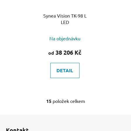
Synea Vision TK-98 L
LED
Na objednávku
38 206 Kč
od
DETAIL
15
položek celkem
O
v
l
Z
á
á
d
Kontakt