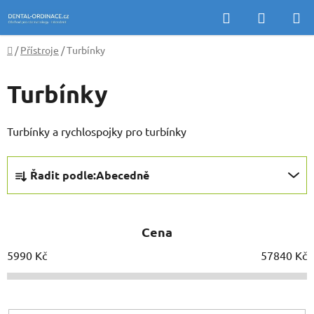
Přejít
Hledat
NÁKUP
na
KOŠÍK
obsah
Domů
/
Přístroje
/
Turbínky
Turbínky
Turbínky a rychlospojky pro turbínky
Ř
Řadit podle:
Abecedně
a
z
e
Cena
n
í
5990
Kč
57840
Kč
p
r
o