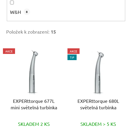
W&H
8
Položek k zobrazení:
15
V
AKCE
AKCE
ý
TIP
p
i
s
p
r
o
EXPERttorque 677L
EXPERttorque 680L
mini světelná turbínka
světelná turbínka
d
u
k
SKLADEM 2 KS
SKLADEM > 5 KS