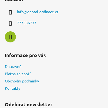
p
a
a
c
info
@
dental-ordinace.cz
t
í
í
p
777836737
r
v
k
y
v
ý
Informace pro vás
p
i
Dopravné
s
u
Platba za zboží
Obchodní podmínky
Kontakty
Odebírat newsletter