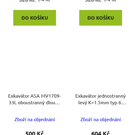
DO KOŠÍKU
DO KOŠÍKU
Exkavátor ASA MV1709-
Exkavátor jednostranný
33L oboustranný dlouhý
levý K=1.5mm typ 6-
Ø 2mm
hranný
Zboží na objednání
Zboží na objednání
500 Kč
604 Kč