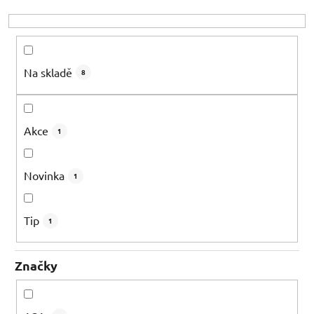
o
d
u
k
Na skladě
8
t
ů
Akce
1
Novinka
1
Tip
1
Značky