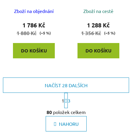
Zboží na objednání
Zboží na cestě
1 786 Kč
1 288 Kč
1 880 Kč
1 356 Kč
(–5 %)
(–5 %)
DO KOŠÍKU
DO KOŠÍKU
NAČÍST 28 DALŠÍCH
S
1
t
3
r
O
á
80
položek celkem
v
n
l
k
NAHORU
á
o