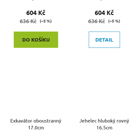
604 Kč
604 Kč
636 Kč
636 Kč
(–5 %)
(–5 %)
DO KOŠÍKU
DETAIL
Exkavátor oboustranný
Jehelec hluboký rovný
17.0cm
16.5cm