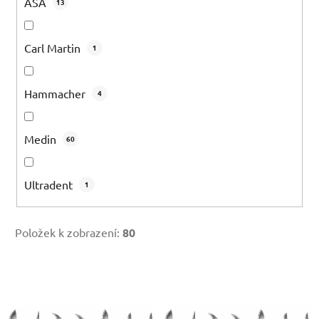
ASA
13
Carl Martin
1
Hammacher
4
Medin
60
Ultradent
1
Položek k zobrazení:
80
V
ý
p