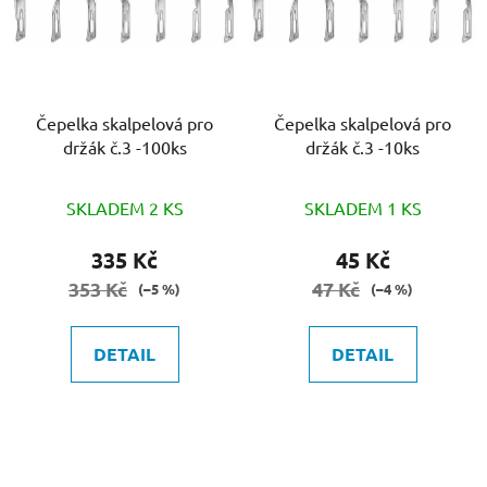
i
s
p
r
o
Čepelka skalpelová pro
Čepelka skalpelová pro
držák č.3 -100ks
držák č.3 -10ks
d
u
k
SKLADEM 2 KS
SKLADEM 1 KS
t
335 Kč
45 Kč
ů
353 Kč
47 Kč
(–5 %)
(–4 %)
DETAIL
DETAIL