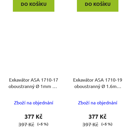
DO KOŠÍKU
DO KOŠÍKU
Exkavátor ASA 1710-17
Exkavátor ASA 1710-19
oboustranný Ø 1mm SS.
oboustranný Ø 1.6mm
white type
SS. white type
Zboží na objednání
Zboží na objednání
377 Kč
377 Kč
397 Kč
397 Kč
(–5 %)
(–5 %)