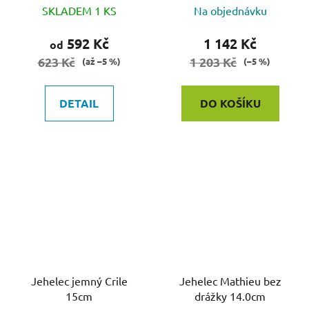
SKLADEM 1 KS
Na objednávku
592 Kč
1 142 Kč
od
623 Kč
1 203 Kč
(až –5 %)
(–5 %)
DETAIL
DO KOŠÍKU
Jehelec jemný Crile
Jehelec Mathieu bez
15cm
drážky 14.0cm