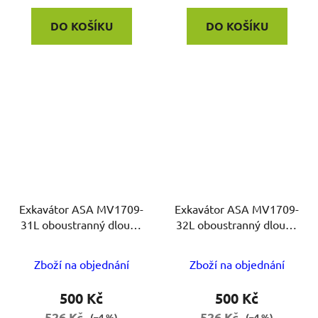
DO KOŠÍKU
DO KOŠÍKU
Exkavátor ASA MV1709-
Exkavátor ASA MV1709-
31L oboustranný dlouhý
32L oboustranný dlouhý
Ø 1.2mm
Ø 1.5mm
Zboží na objednání
Zboží na objednání
500 Kč
500 Kč
526 Kč
526 Kč
(–4 %)
(–4 %)