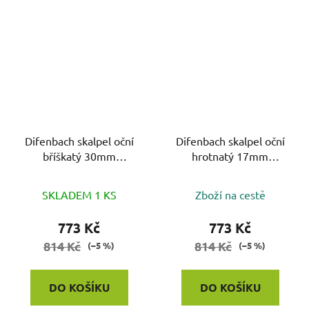
Difenbach skalpel oční
Difenbach skalpel oční
bříškatý 30mm
hrotnatý 17mm
L=12.5cm
L=12.5cm
SKLADEM 1 KS
Zboží na cestě
773 Kč
773 Kč
814 Kč
814 Kč
(–5 %)
(–5 %)
DO KOŠÍKU
DO KOŠÍKU