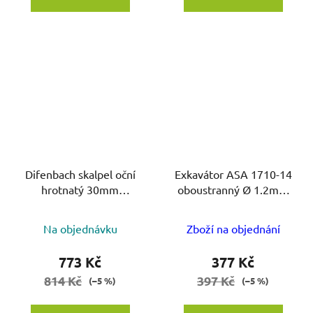
Difenbach skalpel oční
Exkavátor ASA 1710-14
hrotnatý 30mm
oboustranný Ø 1.2mm
L=12.5cm
SS. white type
Na objednávku
Zboží na objednání
773 Kč
377 Kč
814 Kč
397 Kč
(–5 %)
(–5 %)