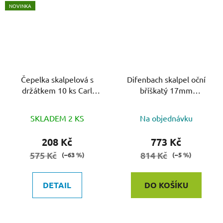
NOVINKA
Čepelka skalpelová s
Difenbach skalpel oční
držátkem 10 ks Carl
bříškatý 17mm
Martin
L=12.5cm
SKLADEM 2 KS
Na objednávku
208 Kč
773 Kč
575 Kč
814 Kč
(–63 %)
(–5 %)
DETAIL
DO KOŠÍKU