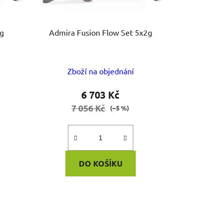
w 2x2g
Admira Fusion Flow Set 5x2g
Zboží na objednání
6 703 Kč
7 056 Kč
(–5 %)
DO KOŠÍKU