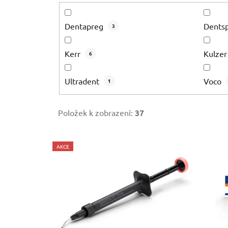
Dentapreg
Dentsp
3
Kerr
Kulze
6
Ultradent
Voco
1
Položek k zobrazení:
37
V
AKCE
ý
p
i
s
p
r