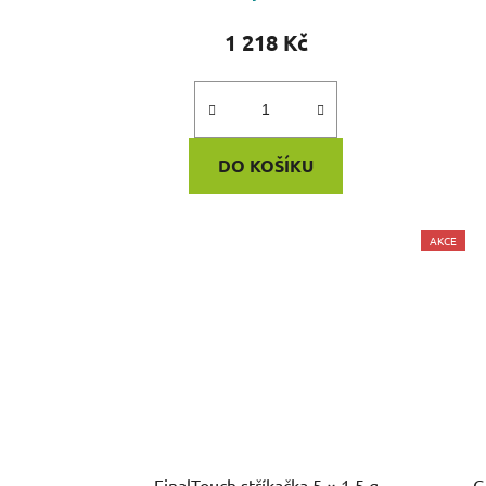
1 218 Kč
DO KOŠÍKU
AKCE
FinalTouch stříkačka 5 × 1,5 g
G