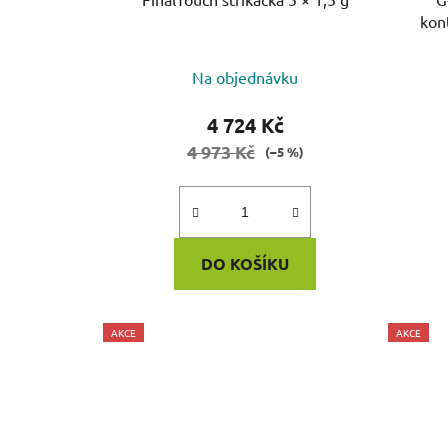
kon
Na objednávku
4 724 Kč
4 973 Kč
(–5 %)
DO KOŠÍKU
AKCE
AKCE