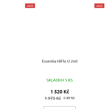
AKCE
AKCE
Essentia HiFlo U 2ml
SKLADEM 5 KS
1 520 Kč
1 975 Kč
(–23 %)