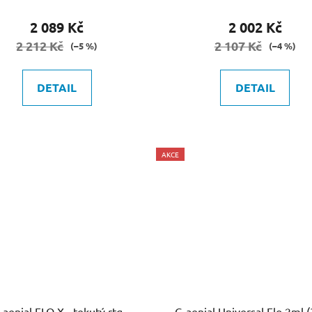
2 089 Kč
2 002 Kč
2 212 Kč
2 107 Kč
(–5 %)
(–4 %)
DETAIL
DETAIL
AKCE
-aenial FLO X - tekutý rtg
G-aenial Universa