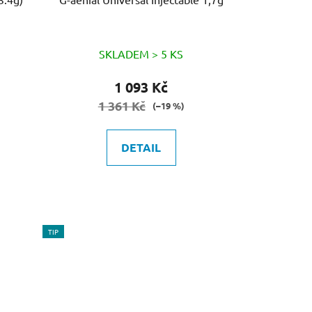
SKLADEM > 5 KS
1 093 Kč
1 361 Kč
(–19 %)
DETAIL
TIP