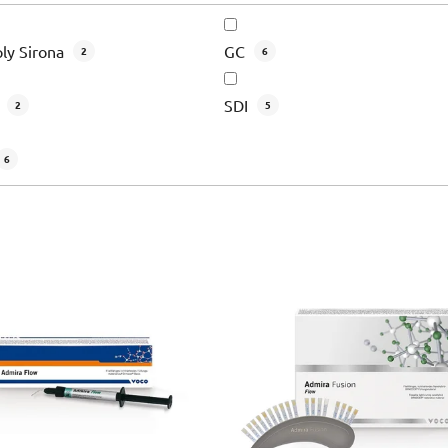
ly Sirona
GC
2
6
r
SDI
2
5
6