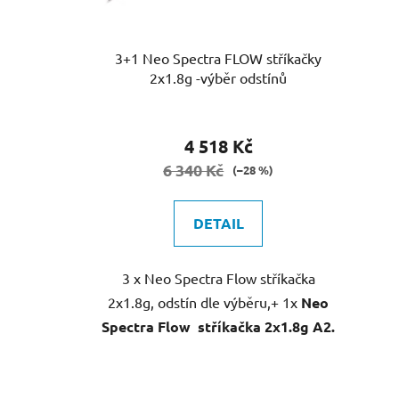
o
d
u
3+1 Neo Spectra FLOW stříkačky
k
2x1.8g -výběr odstínů
t
ů
4 518 Kč
6 340 Kč
(–28 %)
DETAIL
3 x Neo Spectra Flow stříkačka
2x1.8g, odstín dle výběru,+ 1x
Neo
Spectra Flow
stříkačka 2x1.8g A2.