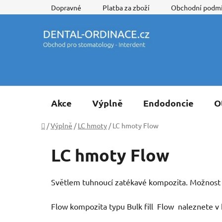
Přejít
Dopravné
Platba za zboží
Obchodní podm
na
obsah
Akce
Výplně
Endodoncie
O
Domů
/
Výplně
/
LC hmoty
/
LC hmoty Flow
LC hmoty Flow
Světlem tuhnoucí zatékavé kompozita. Možnost vý
Flow kompozita typu Bulk fill Flow naleznete v 