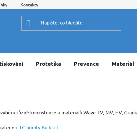
ínky
Kontakty
tiskování
Protetika
Prevence
Materiál
běru různé konzistence u materiálů Wave LV, MV, HV, Gradia Fl
kategorii
LC hmoty Bulk fill
.