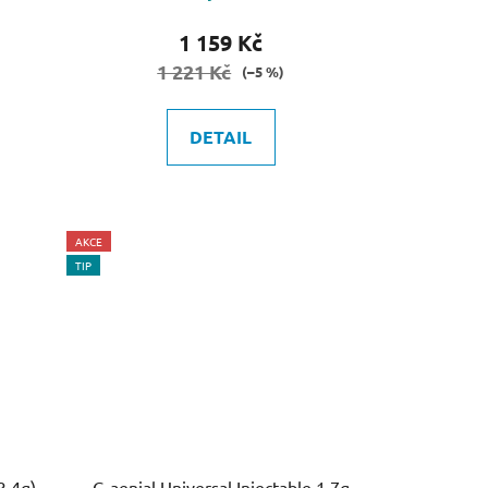
1 159 Kč
1 221 Kč
(–5 %)
DETAIL
AKCE
TIP
l Flo 2ml (3.4g)
G-aenial Universal Injectable 1,7g