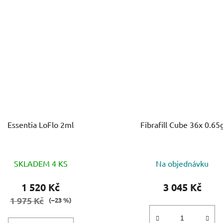
Essentia LoFlo 2ml
Fibrafill Cube 36x 0.65
SKLADEM 4 KS
Na objednávku
1 520 Kč
3 045 Kč
1 975 Kč
(–23 %)