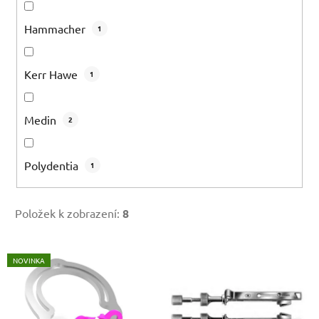
Hammacher
1
Kerr Hawe
1
Medin
2
Polydentia
1
Položek k zobrazení:
8
V
NOVINKA
ý
p
i