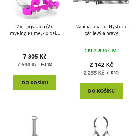
s
p
r
o
My rings sada (2x
Napínač matric Nystrom
myRing Prime, 4x pairs
pár levý a pravý
d
of myTines Prime)
u
k
SKLADEM 4 KS
7 305 Kč
t
2 142 Kč
7 690 Kč
(–5 %)
ů
2 255 Kč
(–5 %)
DO KOŠÍKU
DO KOŠÍKU