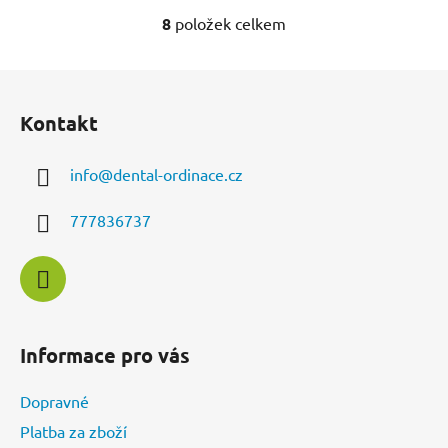
8
položek celkem
O
v
l
Z
á
á
d
Kontakt
p
a
a
c
info
@
dental-ordinace.cz
t
í
í
p
777836737
r
v
k
y
v
ý
Informace pro vás
p
i
Dopravné
s
u
Platba za zboží