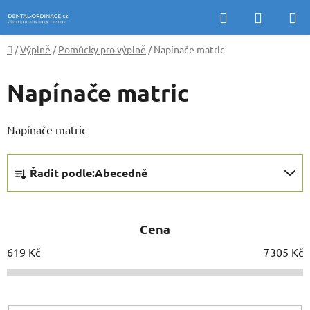
Přejít
Hledat
NÁKUP
na
KOŠÍK
obsah
Domů
/
Výplně
/
Pomůcky pro výplně
/
Napínače matric
Napínače matric
Napínače matric
Ř
Řadit podle:
Abecedně
a
z
e
Cena
n
í
619
Kč
7305
Kč
p
r
o