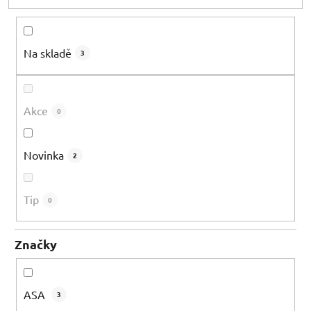
d
u
k
Na skladě
3
t
ů
Akce
0
Novinka
2
Tip
0
Značky
ASA
3