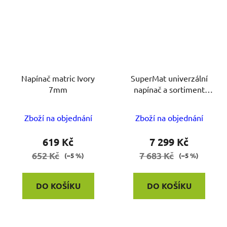
Napínač matric Ivory
SuperMat univerzální
7mm
napínač a sortiment
matric Supercap 2150
Zboží na objednání
Zboží na objednání
619 Kč
7 299 Kč
652 Kč
7 683 Kč
(–5 %)
(–5 %)
DO KOŠÍKU
DO KOŠÍKU