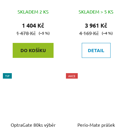
Sortiment
SKLADEM 2 KS
SKLADEM > 5 KS
1 404 Kč
3 961 Kč
1 478 Kč
4 169 Kč
(–5 %)
(–4 %)
DO KOŠÍKU
DETAIL
TIP
AKCE
OptraGate 80ks výběr
Perio-Mate prášek