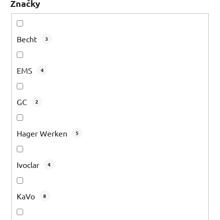
Značky
Becht
3
EMS
4
GC
2
Hager Werken
5
Ivoclar
4
KaVo
8