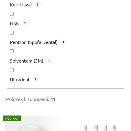
Kerr Hawe
7
NSK
3
Pentron (Spofa Dental)
1
Solventum (3M)
1
Ultradent
3
Položek k zobrazení:
41
V
NOVINKA
ý