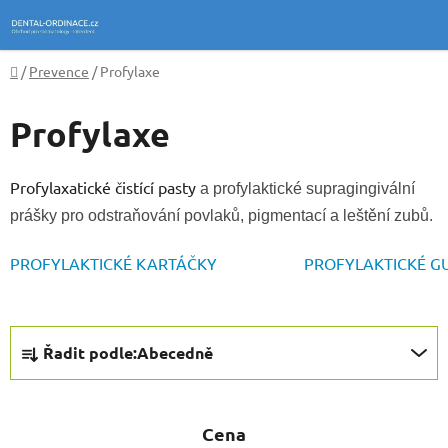
Přejít
na
obsah
Domů
/
Prevence
/
Profylaxe
Profylaxe
Profylaxatické čistící pasty
a profylaktické supragingivální
prášky pro odstraňování povlaků, pigmentací a leštění zubů.
PROFYLAKTICKÉ KARTÁČKY
PROFYLAKTICKÉ G
Ř
Řadit podle:
Abecedně
a
z
e
Cena
n