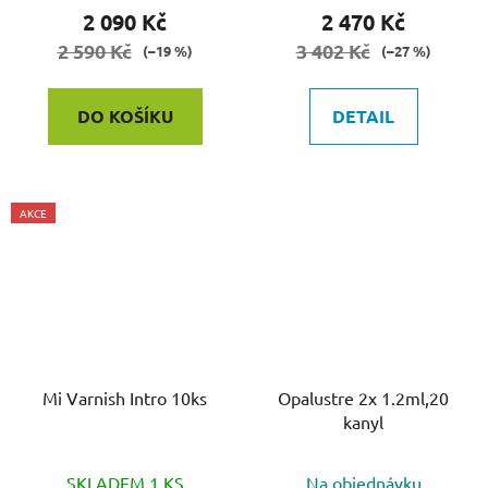
2 090 Kč
2 470 Kč
2 590 Kč
3 402 Kč
(–19 %)
(–27 %)
DO KOŠÍKU
DETAIL
AKCE
Mi Varnish Intro 10ks
Opalustre 2x 1.2ml,20
kanyl
SKLADEM 1 KS
Na objednávku