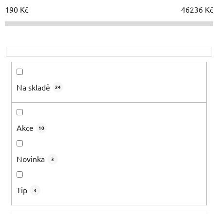
í
190
Kč
46236
Kč
p
r
o
d
u
k
Na skladě
24
t
ů
Akce
10
Novinka
3
Tip
3