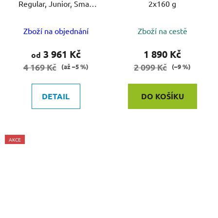
Regular, Junior, Small
2x160 g
nabo Sortiment
Zboží na objednání
Zboží na cestě
3 961 Kč
1 890 Kč
od
4 169 Kč
2 099 Kč
(až –5 %)
(–9 %)
DETAIL
DO KOŠÍKU
AKCE