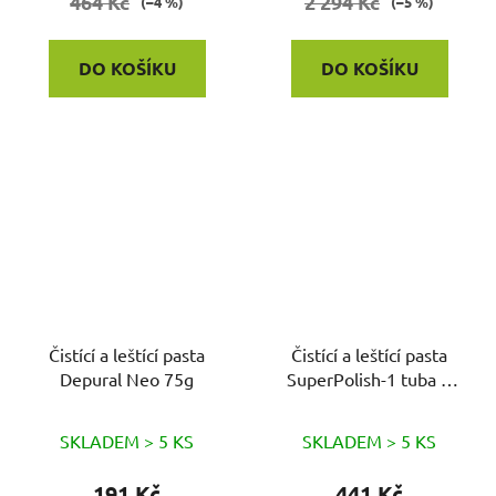
464 Kč
2 294 Kč
(–4 %)
(–5 %)
DO KOŠÍKU
DO KOŠÍKU
Čistící a leštící pasta
Čistící a leštící pasta
Depural Neo 75g
SuperPolish-1 tuba H
361
SKLADEM > 5 KS
SKLADEM > 5 KS
191 Kč
441 Kč