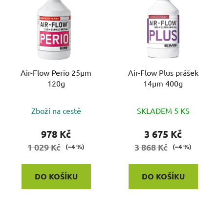
Air-Flow Perio 25µm
Air-Flow Plus prášek
120g
14µm 400g
Zboží na cestě
SKLADEM 5 KS
978 Kč
3 675 Kč
1 029 Kč
3 868 Kč
(–4 %)
(–4 %)
DO KOŠÍKU
DO KOŠÍKU