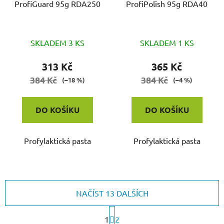
ProfiGuard 95g RDA250
ProfiPolish 95g RDA40
SKLADEM 3 KS
SKLADEM 1 KS
313 Kč
365 Kč
384 Kč
384 Kč
(–18 %)
(–4 %)
DO KOŠÍKU
DO KOŠÍKU
Profylaktická pasta
Profylaktická pasta
NAČÍST 13 DALŠÍCH
S
1
t
2