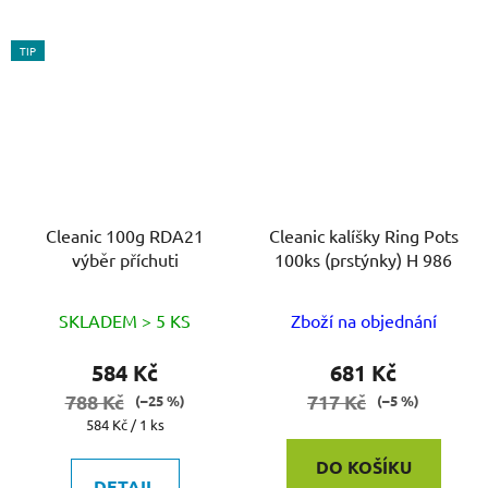
TIP
Cleanic 100g RDA21
Cleanic kalíšky Ring Pots
výběr příchuti
100ks (prstýnky) H 986
SKLADEM > 5 KS
Zboží na objednání
584 Kč
681 Kč
788 Kč
717 Kč
(–25 %)
(–5 %)
Měrná
584 Kč / 1 ks
cena:
DO KOŠÍKU
DETAIL