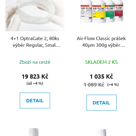
p
i
s
p
r
o
4+1 OptraGate 2, 80ks
Air-Flow Classic prášek
výběr Regular, Small
40µm 300g výběr
d
nabo Sortiment
příchuti
u
k
Zboží na cestě
SKLADEM 2 KS
t
19 823 Kč
1 035 Kč
ů
(až –4 %)
1 089 Kč
(–4 %)
DETAIL
DETAIL