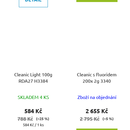
Cleanic Light 100g
Cleanic s fluoridem
RDA27 H3384
200x 2g 3340
SKLADEM 4 KS
Zboží na objednání
584 Kč
2 655 Kč
788 Kč
2 795 Kč
(–25 %)
(–5 %)
Měrná
584 Kč / 1 ks
cena: