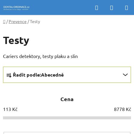
Přejít
Hledat
NÁKUP
na
KOŠÍK
obsah
Domů
/
Prevence
/
Testy
Testy
Cariers detektory, testy plaku a slin
Ř
Řadit podle:
Abecedně
a
z
e
Cena
n
í
113
Kč
8778
Kč
p
r
o