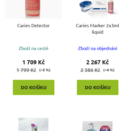
s
p
r
o
Caries Detector
Caries Marker 2x3ml
liquid
d
u
k
Zboží na cestě
Zboží na objednání
t
1 709 Kč
2 267 Kč
ů
1 799 Kč
2 386 Kč
(–5 %)
(–4 %)
DO KOŠÍKU
DO KOŠÍKU