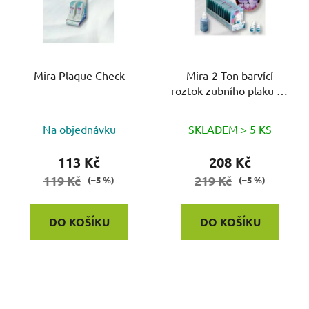
Mira Plaque Check
Mira-2-Ton barvící
roztok zubního plaku 10
ml
Průměrné
Na objednávku
SKLADEM > 5 KS
hodnocení
produktu
113 Kč
208 Kč
je
119 Kč
219 Kč
(–5 %)
(–5 %)
5,0
z
DO KOŠÍKU
DO KOŠÍKU
5
hvězdiček.