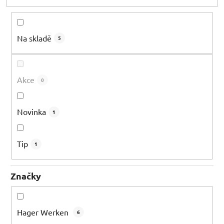
d
u
k
Na skladě
5
t
ů
Akce
0
Novinka
1
Tip
1
Značky
Hager Werken
6