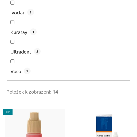
Ivoclar
1
Kuraray
1
Ultradent
5
Voco
1
Položek k zobrazení:
14
V
TIP
ý
p
i