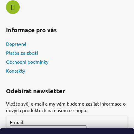
k
y
v
ý
Informace pro vás
p
i
Dopravné
s
u
Platba za zboží
Obchodní podmínky
Kontakty
Odebírat newsletter
Vložte svůj e-mail a my vám budeme zasílat informace o
nových produktech na našem e-shopu.
E-mail