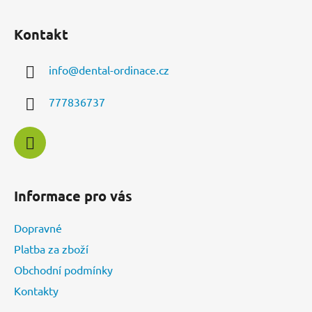
l
Z
á
á
d
Kontakt
p
a
a
c
info
@
dental-ordinace.cz
t
í
í
p
777836737
r
v
k
y
v
ý
Informace pro vás
p
i
Dopravné
s
u
Platba za zboží
Obchodní podmínky
Kontakty