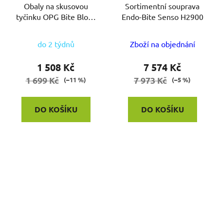
Obaly na skusovou
Sortimentní souprava
tyčinku OPG Bite Block
Endo-Bite Senso H2900
Roll 200ks
do 2 týdnů
Zboží na objednání
1 508 Kč
7 574 Kč
1 699 Kč
7 973 Kč
(–11 %)
(–5 %)
DO KOŠÍKU
DO KOŠÍKU