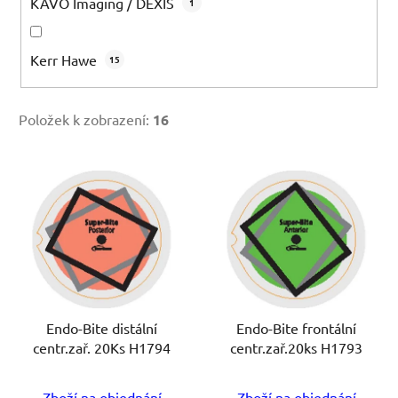
KAVO Imaging / DEXIS
1
Kerr Hawe
15
Položek k zobrazení:
16
V
ý
p
i
s
p
r
o
Endo-Bite distální
Endo-Bite frontální
centr.zař. 20Ks H1794
centr.zař.20ks H1793
d
u
Zboží na objednání
Zboží na objednání