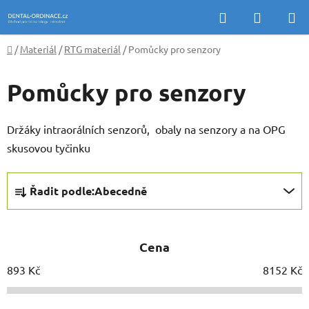
Přejít
Hledat
NÁKUP
na
KOŠÍK
obsah
Domů
/
Materiál
/
RTG materiál
/
Pomůcky pro senzory
Pomůcky pro senzory
Držáky intraorálních senzorů, obaly na senzory a na OPG
skusovou tyčinku
Ř
Řadit podle:
Abecedně
a
z
e
Cena
n
í
893
Kč
8152
Kč
p
r