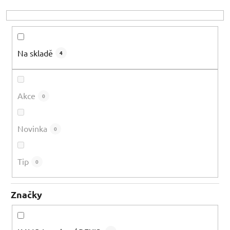
o
d
u
k
Na skladě
4
t
ů
Akce
0
Novinka
0
Tip
0
Značky