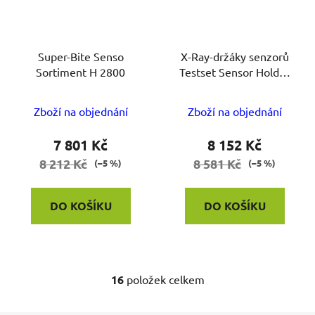
Super-Bite Senso
X-Ray-držáky senzorů
Sortiment H 2800
Testset Sensor Holder
System
Zboží na objednání
Zboží na objednání
7 801 Kč
8 152 Kč
8 212 Kč
8 581 Kč
(–5 %)
(–5 %)
DO KOŠÍKU
DO KOŠÍKU
16
položek celkem
O
v