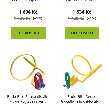
k
t
1 634 Kč
1 634 Kč
ů
1 720 Kč
1 720 Kč
(–5 %)
(–5 %)
DO KOŠÍKU
DO KOŠÍKU
Endo-Bite Senso distální
Endo-Bite Senso
s kroužky 4ks H 2902
frontální s kroužky 4ks H
2901