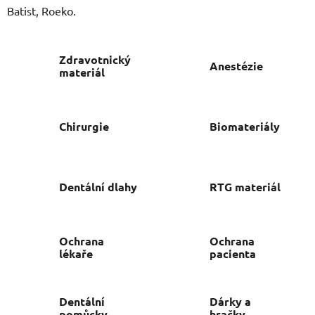
Batist, Roeko.
Zdravotnický
Anestézie
materiál
Chirurgie
Biomateriály
Dentální dlahy
RTG materiál
Ochrana
Ochrana
lékaře
pacienta
Dentální
Dárky a
pomůcky
hračky