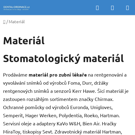
Přejít
Hledat
NÁKUP
na
KOŠÍK
obsah
Domů
/
Materiál
Materiál
Stomatologický materiál
Prodáváme
materiál pro zubní lékaře
na rentgenování a
vyvolávání snímků od výrobců Foma, Durr, držáky
rentgenových snímků a senzorů Kerr Hawe. Šicí materiál je
zastoupen rozsáhlým sortimentem značky Chirmax.
Ochranné pomůcky od výrobců Euronda, Unigloves,
Semperit, Hager Werken, Polydentia, Roeko, Hartman.
Servisní oleje a adaptery KaVo W&H, Bien Air. Hračky
MiraToy, tiskopisy Sevt. Zdravotnický materiál Hartman,