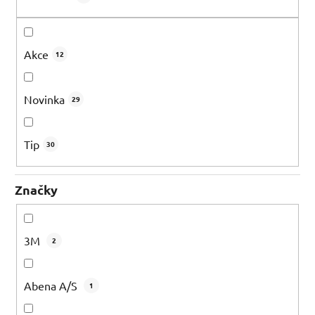
t
ů
Akce
12
Novinka
29
Tip
30
Značky
3M
2
Abena A/S
1