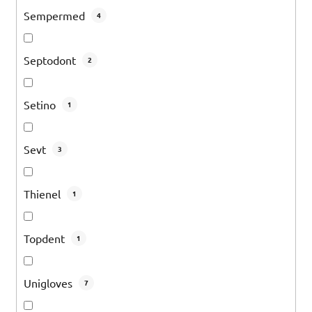
Sempermed
4
Septodont
2
Setino
1
Sevt
3
Thienel
1
Topdent
1
Unigloves
7