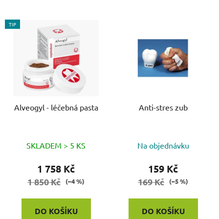
TIP
Alveogyl - léčebná pasta
Anti-stres zub
SKLADEM > 5 KS
Na objednávku
1 758 Kč
159 Kč
1 850 Kč
169 Kč
(–4 %)
(–5 %)
DO KOŠÍKU
DO KOŠÍKU