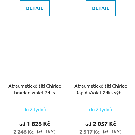
DETAIL
DETAIL
Atraumatické šití Chirlac
Atraumatické šití Chirlac
braided violet 24ks
Rapid Violet 24ks výběr
výběr sestavy
sestavy
do 2 týdnů
do 2 týdnů
1 826 Kč
2 057 Kč
od
od
2 246 Kč
2 517 Kč
(až –18 %)
(až –18 %)