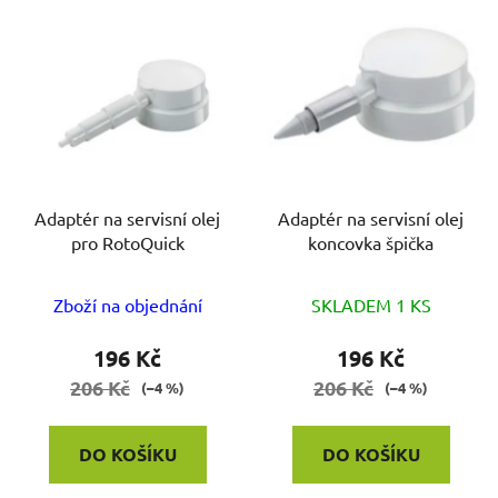
V
ý
p
i
s
p
r
o
Adaptér na servisní olej
Adaptér na servisní olej
pro RotoQuick
koncovka špička
d
u
k
Zboží na objednání
SKLADEM 1 KS
t
196 Kč
196 Kč
ů
206 Kč
206 Kč
(–4 %)
(–4 %)
DO KOŠÍKU
DO KOŠÍKU