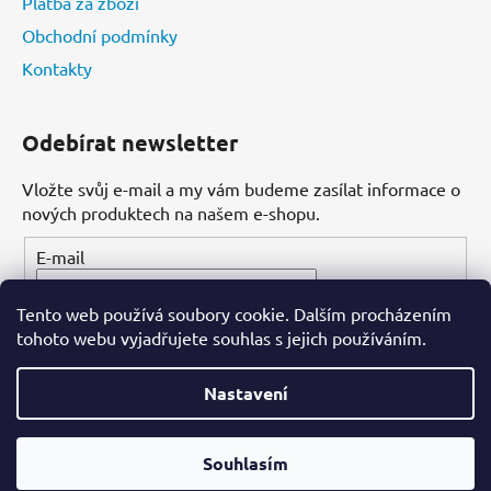
Platba za zboží
Obchodní podmínky
Kontakty
Odebírat newsletter
Vložte svůj e-mail a my vám budeme zasílat informace o
nových produktech na našem e-shopu.
E-mail
Tento web používá soubory cookie. Dalším procházením
PŘIHLÁSIT SE
tohoto webu vyjadřujete souhlas s jejich používáním.
Nastavení
Vytvořil Shoptet
Souhlasím
Copyright 2026
Dental-ordinace.cz
. Všechna práva