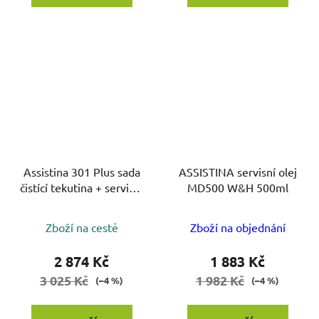
Assistina 301 Plus sada
ASSISTINA servisní olej
čistící tekutina + servisní
MD500 W&H 500ml
olej
Zboží na cestě
Zboží na objednání
2 874 Kč
1 883 Kč
3 025 Kč
1 982 Kč
(–4 %)
(–4 %)