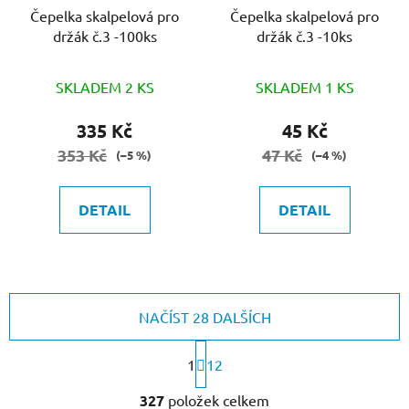
Čepelka skalpelová pro
Čepelka skalpelová pro
držák č.3 -100ks
držák č.3 -10ks
SKLADEM 2 KS
SKLADEM 1 KS
335 Kč
45 Kč
353 Kč
47 Kč
(–5 %)
(–4 %)
DETAIL
DETAIL
NAČÍST 28 DALŠÍCH
S
1
t
12
r
O
á
327
položek celkem
v