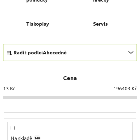
Tiskopisy
Servis
Ř
Řadit podle:
Abecedně
a
z
e
Cena
n
í
13
Kč
196403
Kč
p
r
o
d
u
k
Na skladě
148