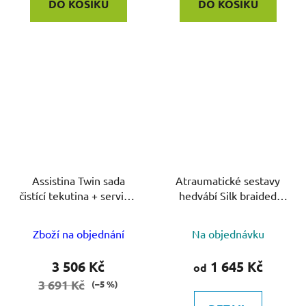
DO KOŠÍKU
DO KOŠÍKU
Assistina Twin sada
Atraumatické sestavy
čistící tekutina + servisní
hedvábí Silk braided
olej
black 24 ks
Zboží na objednání
Na objednávku
3 506 Kč
1 645 Kč
od
3 691 Kč
(–5 %)