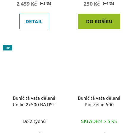
2 459 Kč
250 Kč
(–5 %)
(–4 %)
DETAIL
DO KOŠÍKU
TIP
Buničitá vata dělená
Buničitá vata dělená
Cellin 2x500 BATIST
Pur-zellin 500
Do 2 týdnů
SKLADEM > 5 KS