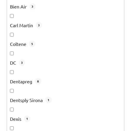
Bien Air
3
Carl Martin
3
Coltene
5
DC
3
Dentapreg
8
Dentsply Sirona
1
Dexis
1