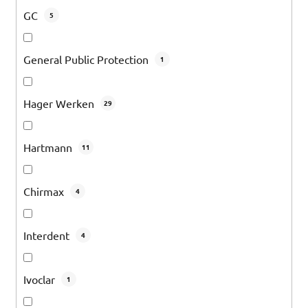
GC
5
General Public Protection
1
Hager Werken
29
Hartmann
11
Chirmax
4
Interdent
4
Ivoclar
1