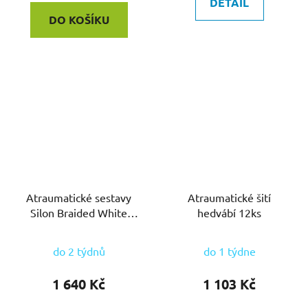
DETAIL
DO KOŠÍKU
Atraumatické sestavy
Atraumatické šití
Silon Braided White
hedvábí 12ks
24ks ( dříve Orsilon)
do 2 týdnů
do 1 týdne
1 640 Kč
1 103 Kč