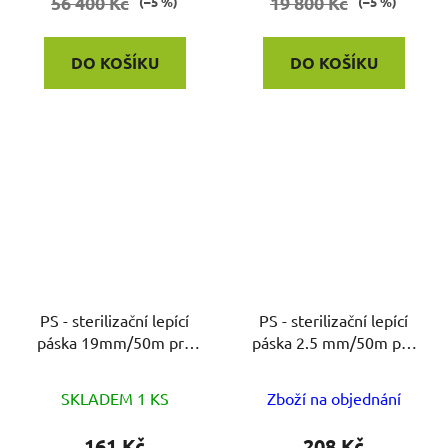
56 400 Kč
19 800 Kč
(–5 %)
(–5 %)
DO KOŠÍKU
DO KOŠÍKU
PS - sterilizační lepící
PS - sterilizační lepící
páska 19mm/50m pro
páska 2.5 mm/50m pro
autokláv
autokláv
SKLADEM 1 KS
Zboží na objednání
161 Kč
208 Kč