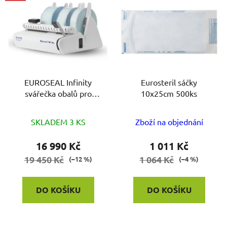
EUROSEAL Infinity
Eurosteril sáčky
svářečka obalů pro
10x25cm 500ks
autoklávy
SKLADEM 3 KS
Zboží na objednání
16 990 Kč
1 011 Kč
19 450 Kč
1 064 Kč
(–12 %)
(–4 %)
DO KOŠÍKU
DO KOŠÍKU