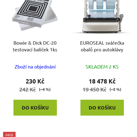
p
i
s
p
r
o
Bowie & Dick DC-20
EUROSEAL svářečka
testovací balíček 1ks
obalů pro autoklávy
d
u
k
Zboží na objednání
SKLADEM 2 KS
t
230 Kč
18 478 Kč
ů
242 Kč
19 450 Kč
(–4 %)
(–5 %)
DO KOŠÍKU
DO KOŠÍKU
AKCE