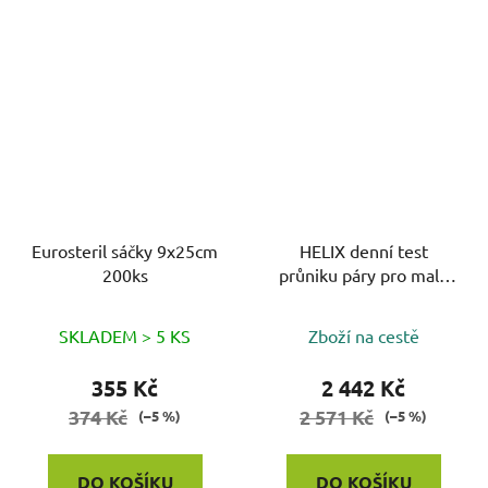
Eurosteril sáčky 9x25cm
HELIX denní test
200ks
průniku páry pro malé
PS 100 ks
SKLADEM > 5 KS
Zboží na cestě
355 Kč
2 442 Kč
374 Kč
2 571 Kč
(–5 %)
(–5 %)
DO KOŠÍKU
DO KOŠÍKU