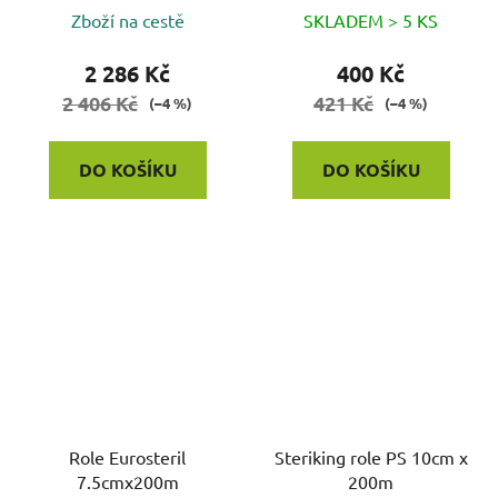
Zboží na cestě
SKLADEM > 5 KS
2 286 Kč
400 Kč
2 406 Kč
421 Kč
(–4 %)
(–4 %)
DO KOŠÍKU
DO KOŠÍKU
Role Eurosteril
Steriking role PS 10cm x
7.5cmx200m
200m