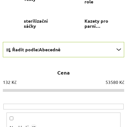
role
sterilizační
Kazety pro
sáčky
parní
steriizaci
Ř
Řadit podle:
Abecedně
a
z
e
Cena
n
í
132
Kč
53580
Kč
p
r
o
d
u
k