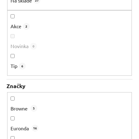
Na skladě
27
t
ů
Akce
2
Novinka
0
Tip
6
Značky
Browne
5
Euronda
16