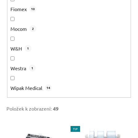
Fiomex
10
Mocom
2
W&H
1
Westra
1
Wipak Medical
14
Položek k zobrazení:
49
V
TIP
ý