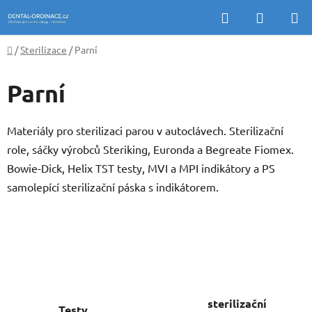
Přejít
Hledat
NÁKUP
na
KOŠÍK
obsah
Domů
/
Sterilizace
/
Parní
Parní
Materiály pro sterilizaci parou v autoclávech. Sterilizační
role, sáčky výrobců Steriking, Euronda a Begreate Fiomex.
Bowie-Dick, Helix TST testy, MVI a MPI indikátory a PS
samolepící sterilizační páska s indikátorem.
sterilizační
Testy