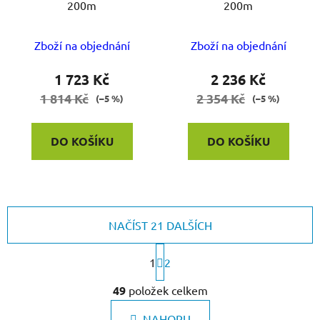
200m
200m
Zboží na objednání
Zboží na objednání
1 723 Kč
2 236 Kč
1 814 Kč
2 354 Kč
(–5 %)
(–5 %)
DO KOŠÍKU
DO KOŠÍKU
NAČÍST 21 DALŠÍCH
S
1
t
2
r
O
á
49
položek celkem
v
n
l
k
NAHORU