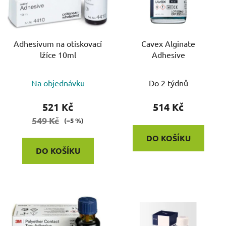
s
p
r
o
Adhesivum na otiskovací
Cavex Alginate
lžíce 10ml
Adhesive
d
u
k
Na objednávku
Do 2 týdnů
t
521 Kč
514 Kč
ů
549 Kč
(–5 %)
DO KOŠÍKU
DO KOŠÍKU