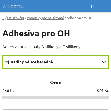
Přejít
Hledat
NÁKUP
na
KOŠÍK
obsah
Domů
/
Otiskování
/
Pomůcky pro otiskování
/
Adhesiva pro OH
Adhesiva pro OH
Adhesiva pro algináty,A-silikony a C-siilikony
Ř
Řadit podle:
Abecedně
a
z
e
Cena
n
í
436
Kč
874
Kč
p
r
o