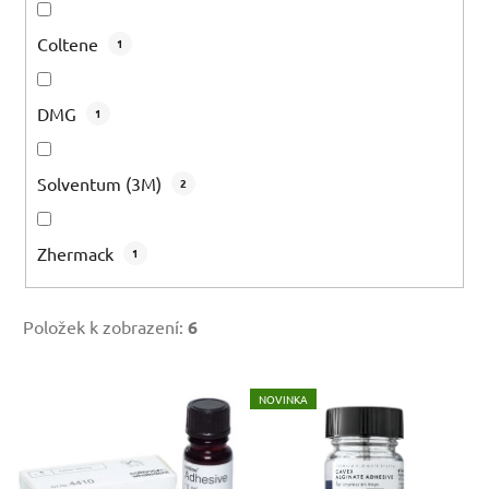
Coltene
1
DMG
1
Solventum (3M)
2
Zhermack
1
Položek k zobrazení:
6
V
NOVINKA
ý
p
i