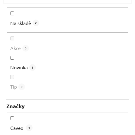
d
u
k
Na skladě
2
t
ů
Akce
0
Novinka
1
Tip
0
Značky
Cavex
1