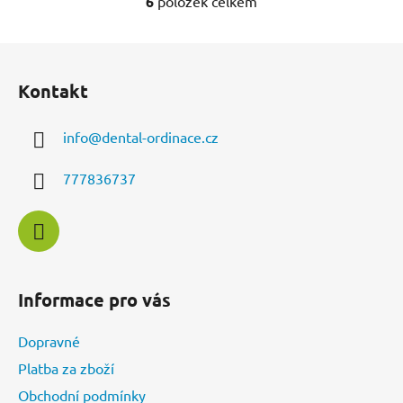
6
položek celkem
O
v
l
Z
á
á
d
Kontakt
p
a
a
c
info
@
dental-ordinace.cz
t
í
í
p
777836737
r
v
k
y
v
ý
Informace pro vás
p
i
Dopravné
s
u
Platba za zboží
Obchodní podmínky