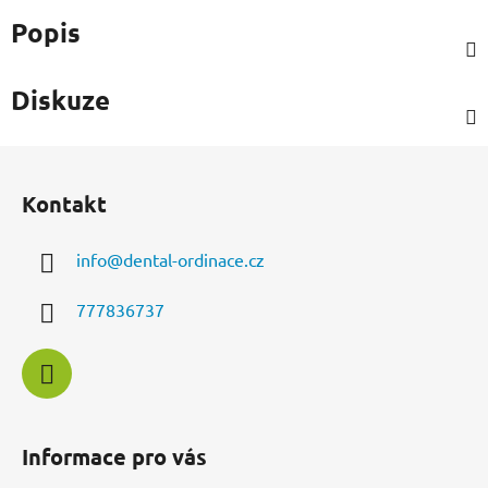
Popis
Diskuze
Z
á
Kontakt
p
a
info
@
dental-ordinace.cz
t
í
777836737
Informace pro vás