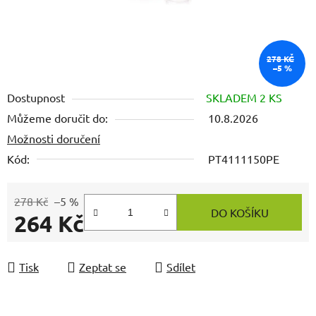
278 KČ
–5 %
Dostupnost
SKLADEM 2 KS
Můžeme doručit do:
10.8.2026
Možnosti doručení
Kód:
PT4111150PE
278 Kč
–5 %
DO KOŠÍKU
264 Kč
Měrná cena:
Tisk
Zeptat se
Sdílet