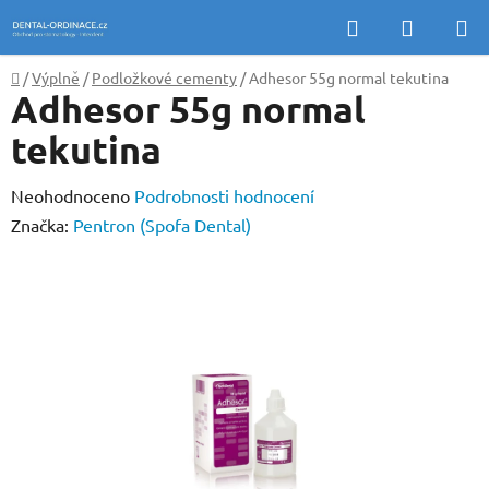
Přejít
Hledat
NÁKUP
na
KOŠÍK
obsah
Domů
/
Výplně
/
Podložkové cementy
/
Adhesor 55g normal tekutina
Adhesor 55g normal
tekutina
Průměrné
Neohodnoceno
Podrobnosti hodnocení
hodnocení
Značka:
Pentron (Spofa Dental)
produktu
je
0,0
z
5
hvězdiček.