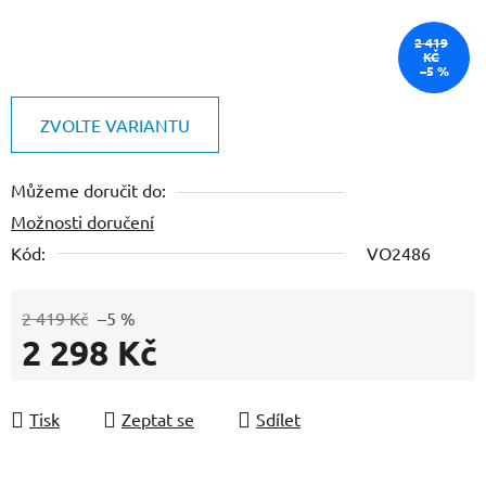
2 419
KČ
–5 %
ZVOLTE VARIANTU
Můžeme doručit do:
Možnosti doručení
Kód:
VO2486
2 419 Kč
–5 %
2 298 Kč
Měrná cena:
Tisk
Zeptat se
Sdílet