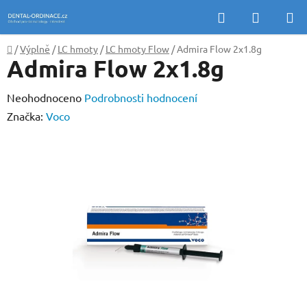
Přejít
Hledat
NÁKUP
na
KOŠÍK
obsah
Domů
/
Výplně
/
LC hmoty
/
LC hmoty Flow
/
Admira Flow 2x1.8g
Admira Flow 2x1.8g
Průměrné
Neohodnoceno
Podrobnosti hodnocení
hodnocení
Značka:
Voco
produktu
je
0,0
z
5
hvězdiček.