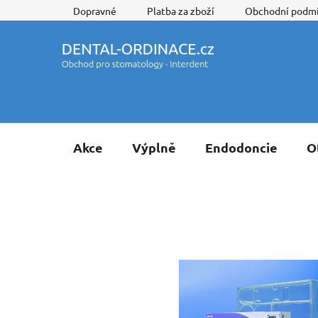
Přejít
Dopravné
Platba za zboží
Obchodní podm
na
obsah
Akce
Výplně
Endodoncie
O