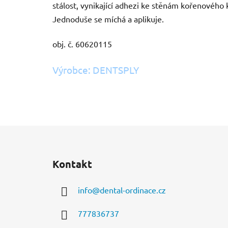
stálost, vynikající adhezi ke stěnám kořenového k
Jednoduše se míchá a aplikuje.
obj. č. 60620115
Výrobce: DENTSPLY
Z
á
Kontakt
p
a
info
@
dental-ordinace.cz
t
í
777836737