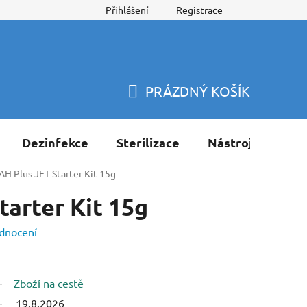
Přihlášení
Registrace
PRÁZDNÝ KOŠÍK
NÁKUPNÍ
KOŠÍK
Dezinfekce
Sterilizace
Nástroje
Pří
AH Plus JET Starter Kit 15g
tarter Kit 15g
dnocení
Zboží na cestě
19.8.2026