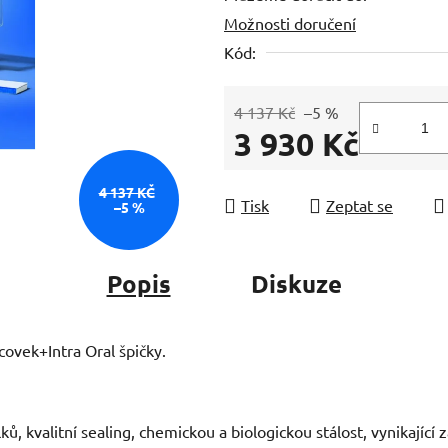
Možnosti doručení
z
5
Kód:
hvězdiček.
4 137 Kč
–5 %
3 930 Kč
Měrná cena:
4 137 KČ
Tisk
Zeptat se
–5 %
Popis
Diskuze
covek+Intra Oral špičky.
ů, kvalitní sealing, chemickou a biologickou stálost, vynikající