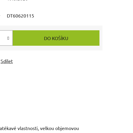
DT60620115
DO KOŠÍKU
Sdílet
 zatékavé vlastnosti, velkou objemovou