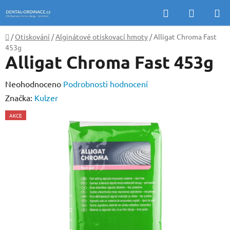
Přejít
Hledat
NÁKUP
na
KOŠÍK
obsah
Domů
/
Otiskování
/
Alginátové otiskovací hmoty
/
Alligat Chroma Fast
453g
Alligat Chroma Fast 453g
Průměrné
Neohodnoceno
Podrobnosti hodnocení
hodnocení
Značka:
Kulzer
produktu
AKCE
je
0,0
z
5
hvězdiček.