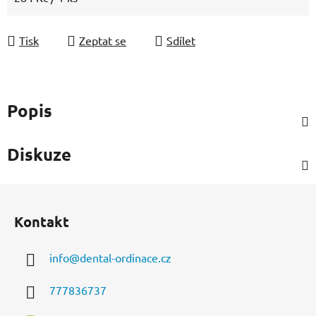
Tisk
Zeptat se
Sdílet
Popis
Diskuze
Z
á
Kontakt
p
a
info
@
dental-ordinace.cz
t
í
777836737