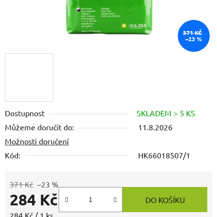
371 KČ
–23 %
Dostupnost
SKLADEM > 5 KS
Můžeme doručit do:
11.8.2026
Možnosti doručení
Kód:
HK66018507/1
371 Kč
–23 %
284 Kč
DO KOŠÍKU
Měrná cena:
284 Kč / 1 ks