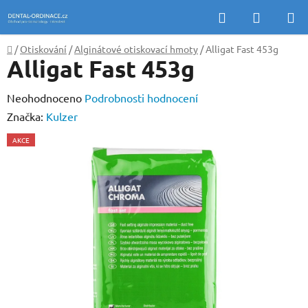
Přejít
Hledat
NÁKUP
na
KOŠÍK
obsah
Domů
/
Otiskování
/
Alginátové otiskovací hmoty
/
Alligat Fast 453g
Alligat Fast 453g
Průměrné
Neohodnoceno
Podrobnosti hodnocení
hodnocení
Značka:
Kulzer
produktu
AKCE
je
0,0
z
5
hvězdiček.