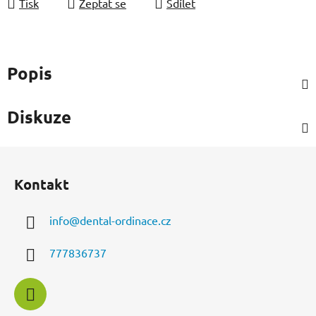
Tisk
Zeptat se
Sdílet
Popis
Diskuze
Z
á
Kontakt
p
a
info
@
dental-ordinace.cz
t
í
777836737