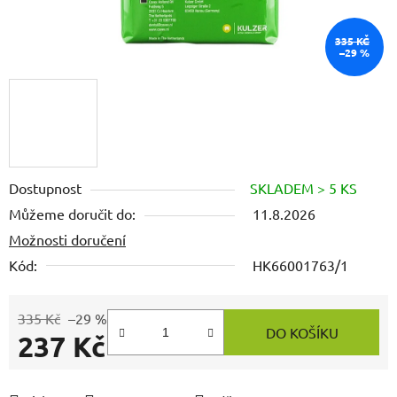
335 KČ
–29 %
Dostupnost
SKLADEM > 5 KS
Můžeme doručit do:
11.8.2026
Možnosti doručení
Kód:
HK66001763/1
335 Kč
–29 %
DO KOŠÍKU
237 Kč
Měrná cena: