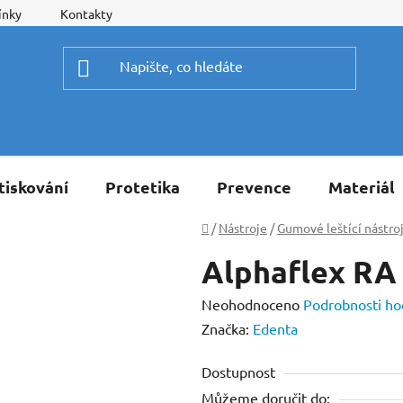
ínky
Kontakty
tiskování
Protetika
Prevence
Materiál
Domů
/
Nástroje
/
Gumové leštící nástro
Alphaflex RA
Průměrné
Neohodnoceno
Podrobnosti ho
hodnocení
Značka:
Edenta
produktu
Dostupnost
je
Můžeme doručit do:
0,0