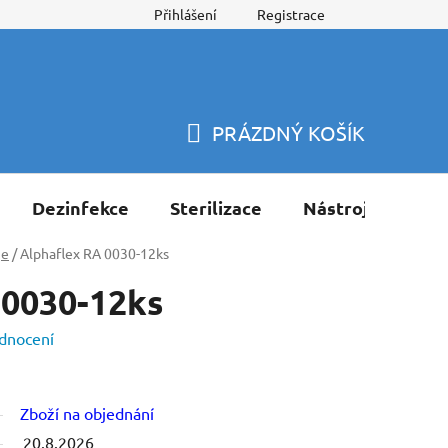
Přihlášení
Registrace
PRÁZDNÝ KOŠÍK
NÁKUPNÍ
KOŠÍK
Dezinfekce
Sterilizace
Nástroje
Pří
je
/
Alphaflex RA 0030-12ks
 0030-12ks
dnocení
Zboží na objednání
20.8.2026