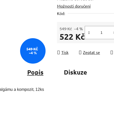
Možnosti doručení
z
5
Kód:
hvězdiček.
549 Kč
–4 %
522 Kč
Měrná cena:
549 KČ
Tisk
Zeptat se
–4 %
Popis
Diskuze
amalgámu a kompozit, 12ks