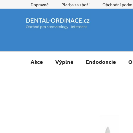
Přejít
Dopravné
Platba za zboží
Obchodní podm
na
obsah
Akce
Výplně
Endodoncie
O