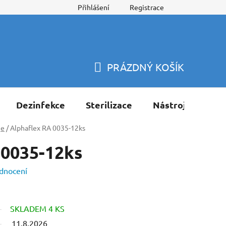
Přihlášení
Registrace
PRÁZDNÝ KOŠÍK
NÁKUPNÍ
KOŠÍK
Dezinfekce
Sterilizace
Nástroje
Pří
je
/
Alphaflex RA 0035-12ks
 0035-12ks
dnocení
SKLADEM 4 KS
11.8.2026