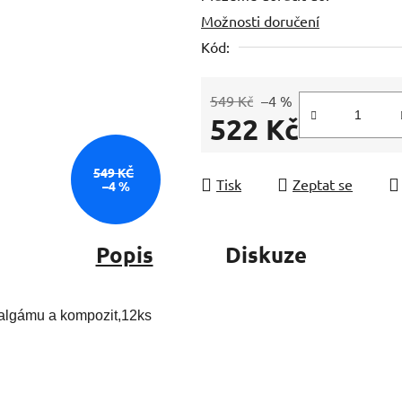
Možnosti doručení
z
5
Kód:
hvězdiček.
549 Kč
–4 %
522 Kč
Měrná cena:
549 KČ
Tisk
Zeptat se
–4 %
Popis
Diskuze
amalgámu a kompozit,12ks