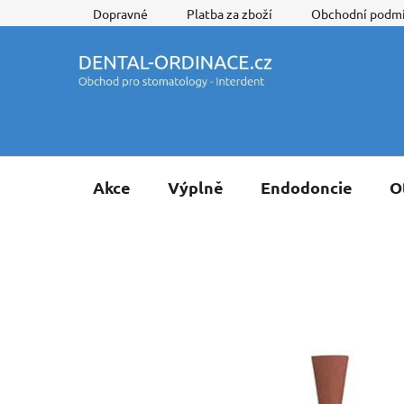
Přejít
Dopravné
Platba za zboží
Obchodní podm
na
obsah
Akce
Výplně
Endodoncie
O