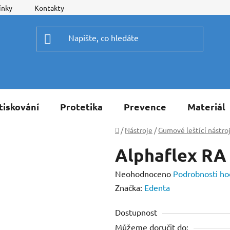
ínky
Kontakty
tiskování
Protetika
Prevence
Materiál
Domů
/
Nástroje
/
Gumové leštící nástro
Alphaflex RA
Průměrné
Neohodnoceno
Podrobnosti ho
hodnocení
Značka:
Edenta
produktu
Dostupnost
je
Můžeme doručit do:
0,0