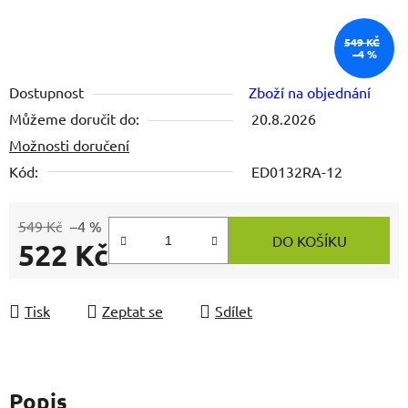
549 KČ
–4 %
Dostupnost
Zboží na objednání
Můžeme doručit do:
20.8.2026
Možnosti doručení
Kód:
ED0132RA-12
549 Kč
–4 %
DO KOŠÍKU
522 Kč
Měrná cena:
Tisk
Zeptat se
Sdílet
Popis