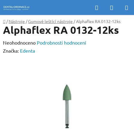
Přejít
Hledat
NÁKUP
na
KOŠÍK
obsah
Domů
/
Nástroje
/
Gumové leštící nástroje
/
Alphaflex RA 0132-12ks
Alphaflex RA 0132-12ks
Průměrné
Neohodnoceno
Podrobnosti hodnocení
hodnocení
Značka:
Edenta
produktu
je
0,0
z
5
hvězdiček.