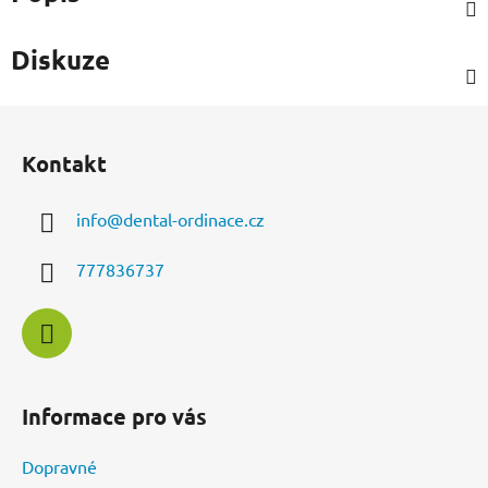
Diskuze
Z
á
Kontakt
p
a
info
@
dental-ordinace.cz
t
í
777836737
Informace pro vás
Dopravné