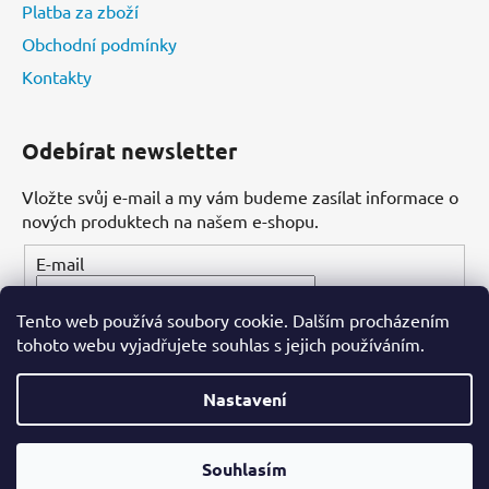
Platba za zboží
Obchodní podmínky
Kontakty
Odebírat newsletter
Vložte svůj e-mail a my vám budeme zasílat informace o
nových produktech na našem e-shopu.
E-mail
Tento web používá soubory cookie. Dalším procházením
PŘIHLÁSIT SE
tohoto webu vyjadřujete souhlas s jejich používáním.
Nastavení
Vytvořil Shoptet
Souhlasím
Copyright 2026
Dental-ordinace.cz
. Všechna práva