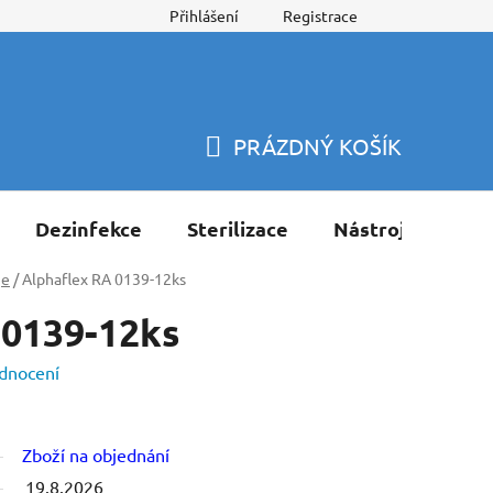
Přihlášení
Registrace
PRÁZDNÝ KOŠÍK
NÁKUPNÍ
KOŠÍK
Dezinfekce
Sterilizace
Nástroje
Pří
je
/
Alphaflex RA 0139-12ks
 0139-12ks
dnocení
Zboží na objednání
19.8.2026