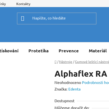
ínky
Kontakty
tiskování
Protetika
Prevence
Materiál
Domů
/
Nástroje
/
Gumové leštící nástro
Alphaflex RA
Průměrné
Neohodnoceno
Podrobnosti ho
hodnocení
Značka:
Edenta
produktu
Dostupnost
je
Můžeme doručit do:
0,0