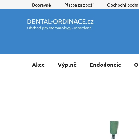
Přejít
Dopravné
Platba za zboží
Obchodní podm
na
obsah
Akce
Výplně
Endodoncie
O