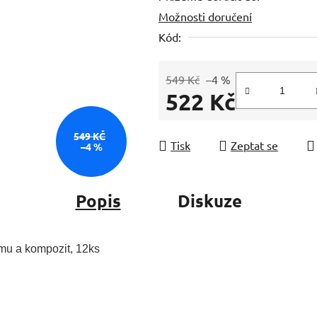
Možnosti doručení
z
5
Kód:
hvězdiček.
549 Kč
–4 %
522 Kč
Měrná cena:
549 KČ
Tisk
Zeptat se
–4 %
Popis
Diskuze
gámu a kompozit, 12ks