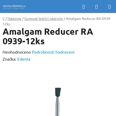
Přejít
Hledat
NÁKUP
na
KOŠÍK
obsah
Domů
/
Nástroje
/
Gumové leštící nástroje
/
Amalgam Reducer RA 0939-
12ks
Amalgam Reducer RA
0939-12ks
Průměrné
Neohodnoceno
Podrobnosti hodnocení
hodnocení
Značka:
Edenta
produktu
je
0,0
z
5
hvězdiček.