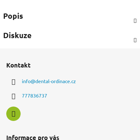
Popis
Diskuze
Z
á
Kontakt
p
a
info
@
dental-ordinace.cz
t
í
777836737
Informace pro vás