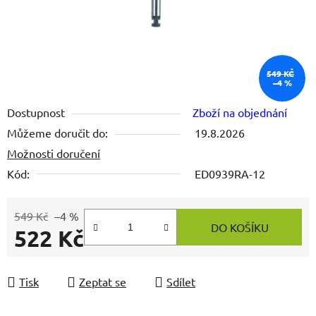
549 KČ
–4 %
Dostupnost
Zboží na objednání
Můžeme doručit do:
19.8.2026
Možnosti doručení
Kód:
ED0939RA-12
549 Kč
–4 %
DO KOŠÍKU
522 Kč
Měrná cena:
Tisk
Zeptat se
Sdílet