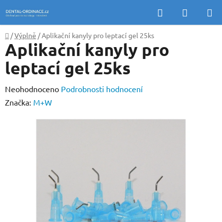
Přejít
Hledat
NÁKUP
na
KOŠÍK
obsah
Domů
/
Výplně
/
Aplikační kanyly pro leptací gel 25ks
Aplikační kanyly pro
leptací gel 25ks
Průměrné
Neohodnoceno
Podrobnosti hodnocení
hodnocení
Značka:
M+W
produktu
je
0,0
z
5
hvězdiček.