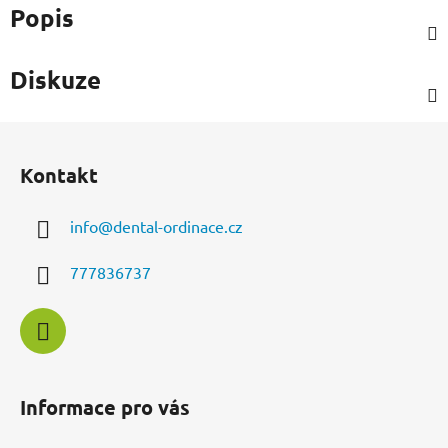
Popis
Diskuze
Z
á
Kontakt
p
a
info
@
dental-ordinace.cz
t
í
777836737
Informace pro vás