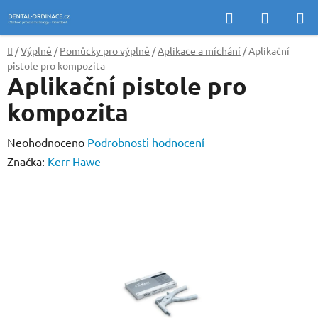
Přejít
Hledat
NÁKUP
na
KOŠÍK
obsah
Domů
/
Výplně
/
Pomůcky pro výplně
/
Aplikace a míchání
/
Aplikační
pistole pro kompozita
Aplikační pistole pro
kompozita
Průměrné
Neohodnoceno
Podrobnosti hodnocení
hodnocení
Značka:
Kerr Hawe
produktu
je
0,0
z
5
hvězdiček.