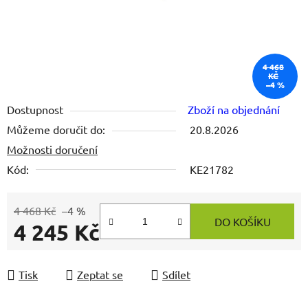
4 468
KČ
–4 %
Dostupnost
Zboží na objednání
Můžeme doručit do:
20.8.2026
Možnosti doručení
Kód:
KE21782
4 468 Kč
–4 %
DO KOŠÍKU
4 245 Kč
Měrná cena:
Tisk
Zeptat se
Sdílet