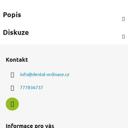
Popis
Diskuze
Z
á
Kontakt
p
a
info
@
dental-ordinace.cz
t
í
777836737
Informace pro vás