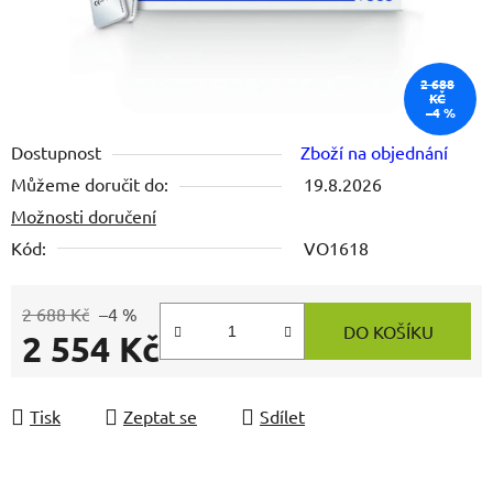
2 688
KČ
–4 %
Dostupnost
Zboží na objednání
Můžeme doručit do:
19.8.2026
Možnosti doručení
Kód:
VO1618
2 688 Kč
–4 %
DO KOŠÍKU
2 554 Kč
Měrná cena:
Tisk
Zeptat se
Sdílet