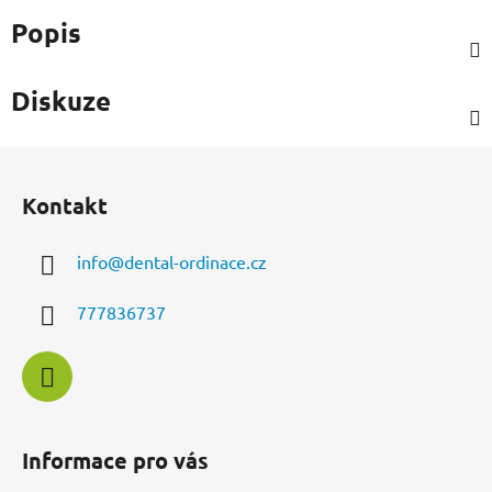
Popis
Diskuze
Z
á
Kontakt
p
a
info
@
dental-ordinace.cz
t
í
777836737
Informace pro vás