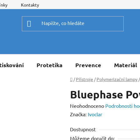
ínky
Kontakty
tiskování
Protetika
Prevence
Materiál
Domů
/
Přístroje
/
Polymerizační lampy
/
Bluephase P
Průměrné
Neohodnoceno
Podrobnosti ho
hodnocení
Značka:
Ivoclar
produktu
Dostupnost
je
Můžeme doručit do:
0,0