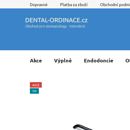
Přejít
Dopravné
Platba za zboží
Obchodní podm
na
obsah
Akce
Výplně
Endodoncie
O
AKCE
TIP