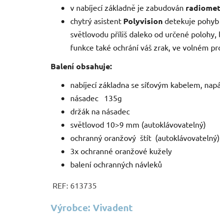
v nabíjecí základně je zabudován
radiome
chytrý asistent
Polyvision
detekuje pohyb 
světlovodu příliš daleko od určené poloh
funkce také ochrání váš zrak, ve volném pro
Balení obsahuje:
nabíjecí základna se síťovým kabelem, na
násadec 135g
držák na násadec
světlovod 10>9 mm (autoklávovatelný)
ochranný oranžový štít (autoklávovatelný)
3x ochranné oranžové kužely
balení ochranných návleků
REF: 613735
Výrobce: Vivadent