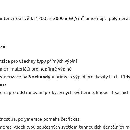
2
intenzitou světla 1200 až
3000 mW /cm
umožňující polymerac
ace
nzita
pro všechny typy přímých výplní
čních materiálů pro nepřímé výplně
lymerizace na
3 sekundy
u přímých výplní pro kavity I. a II. tř
ure
éna pro odstraňování přebytečných světlem tuhnoucí fixačníc
žnost 3s. polymerace pomáhá šetřit čas
raci všech typů současných světlem tuhnoucích dentálních m