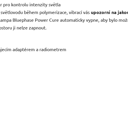
t
r pro kontrolu intenzity světla
světlovodu během polymerizace, vibrací vás
upozorní na jako
y, lampa Bluephase Power Cure automaticky vypne, aby bylo mož
storu ji nelze zapnout.
pájecím adaptérem a radiometrem