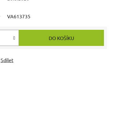
VA613735
DO KOŠÍKU
Sdílet