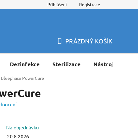
Přihlášení
Registrace
PRÁZDNÝ KOŠÍK
NÁKUPNÍ
KOŠÍK
Dezinfekce
Sterilizace
Nástroje
Pří
Bluephase PowerCure
owerCure
dnocení
Na objednávku
20.8.2026