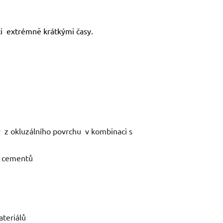
i extrémně krátkými časy.
ídy z okluzálního povrchu v kombinaci s
h cementů
ateriálů