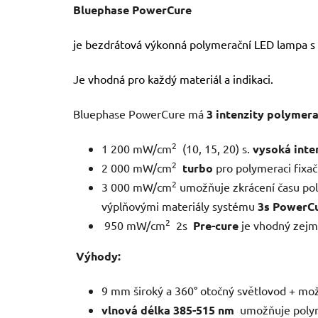
Bluephase PowerCure
je bezdrátová výkonná polymerační LED lampa s 
Je vhodná pro každý materiál a indikaci.
Bluephase PowerCure má
3 intenzity polymer
2
1 200 mW/cm
(
10, 15, 20) s.
vysoká inte
2
2 000 mW/cm
turbo
pro polymeraci fixa
2
3 000 mW/cm
umožňuje zkrácení času po
výplňovými materiály systému
3s PowerC
2
950 mW/cm
2s
Pre-cure
je vhodný zejm
Výhody:
9 mm
široký a 360° otočný světlovod + mo
vlnová délka
385-515 nm
umožňuje polyme