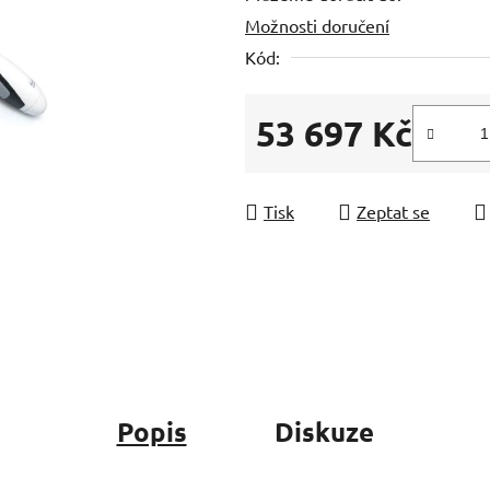
Možnosti doručení
z
5
Kód:
hvězdiček.
53 697 Kč
Měrná cena:
Tisk
Zeptat se
Popis
Diskuze