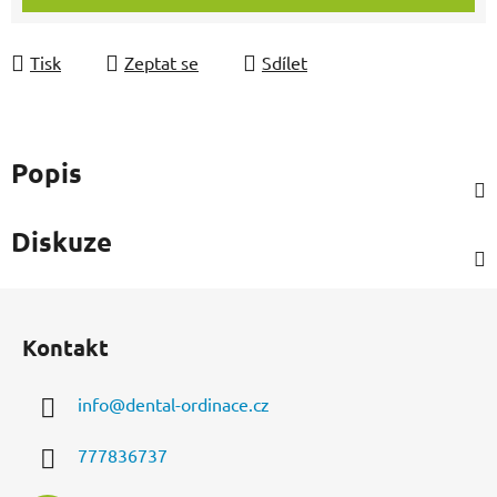
Tisk
Zeptat se
Sdílet
Popis
Diskuze
Z
á
Kontakt
p
a
info
@
dental-ordinace.cz
t
í
777836737