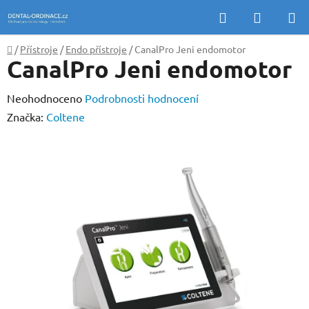
Přejít
Hledat
NÁKUP
na
KOŠÍK
obsah
Domů
/
Přístroje
/
Endo přístroje
/
CanalPro Jeni endomotor
CanalPro Jeni endomotor
Průměrné
Neohodnoceno
Podrobnosti hodnocení
hodnocení
Značka:
Coltene
produktu
je
0,0
z
5
hvězdiček.