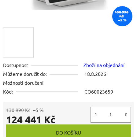
130 990
KČ
–5 %
Dostupnost
Zboží na objednání
Můžeme doručit do:
18.8.2026
Možnosti doručení
Kód:
CO60023659
130 990 Kč
–5 %
124 441 Kč
Měrná cena:
DO KOŠÍKU