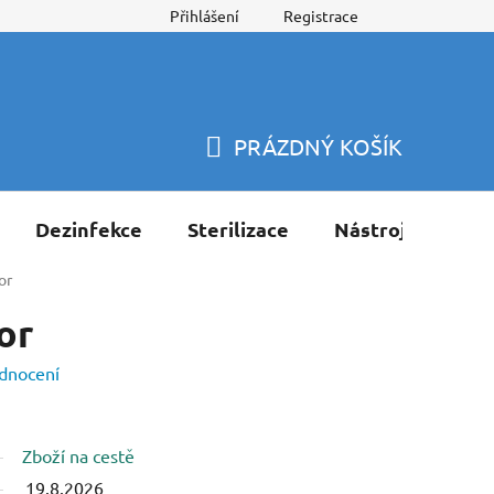
Přihlášení
Registrace
PRÁZDNÝ KOŠÍK
NÁKUPNÍ
KOŠÍK
Dezinfekce
Sterilizace
Nástroje
Pří
or
or
dnocení
Zboží na cestě
19.8.2026