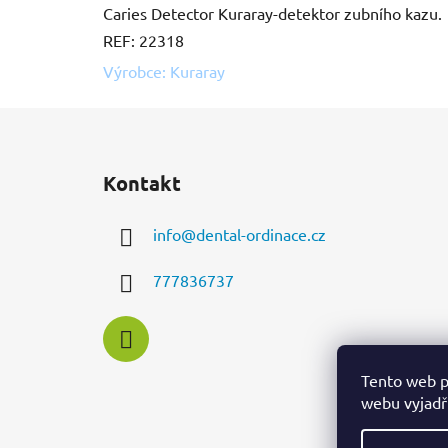
Caries Detector Kuraray-detektor zubního kazu.
REF: 22318
Výrobce: Kuraray
Z
á
Kontakt
p
a
info
@
dental-ordinace.cz
t
í
777836737
Tento web p
webu vyjadřu