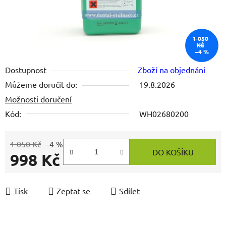
1 050
KČ
–4 %
Dostupnost
Zboží na objednání
Můžeme doručit do:
19.8.2026
Možnosti doručení
Kód:
WH02680200
1 050 Kč
–4 %
DO KOŠÍKU
998 Kč
Měrná cena:
Tisk
Zeptat se
Sdílet