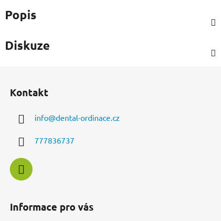
Popis
Diskuze
Z
á
Kontakt
p
a
info
@
dental-ordinace.cz
t
í
777836737
Informace pro vás