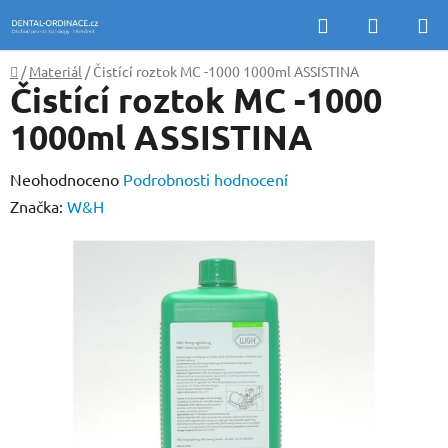
Přejít
Hledat
NÁKUP
na
KOŠÍK
obsah
Domů
/
Materiál
/
Čistící roztok MC -1000 1000ml ASSISTINA
Čistící roztok MC -1000
1000ml ASSISTINA
Průměrné
Neohodnoceno
Podrobnosti hodnocení
hodnocení
Značka:
W&H
produktu
je
0,0
z
5
hvězdiček.