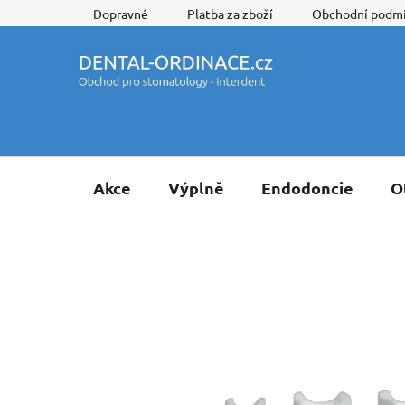
Přejít
Dopravné
Platba za zboží
Obchodní podm
na
obsah
Akce
Výplně
Endodoncie
O