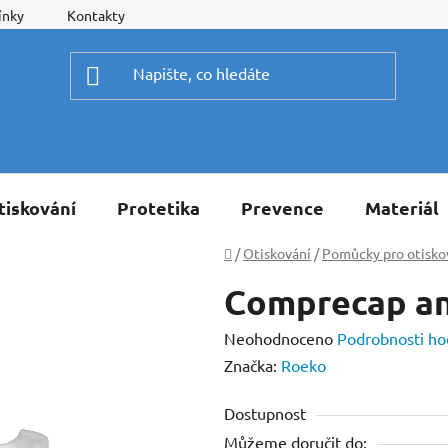
ínky
Kontakty
tiskování
Protetika
Prevence
Materiál
Domů
/
Otiskování
/
Pomůcky pro otisko
Comprecap an
Průměrné
Neohodnoceno
Podrobnosti ho
hodnocení
Značka:
Roeko
produktu
Dostupnost
je
Můžeme doručit do:
0,0