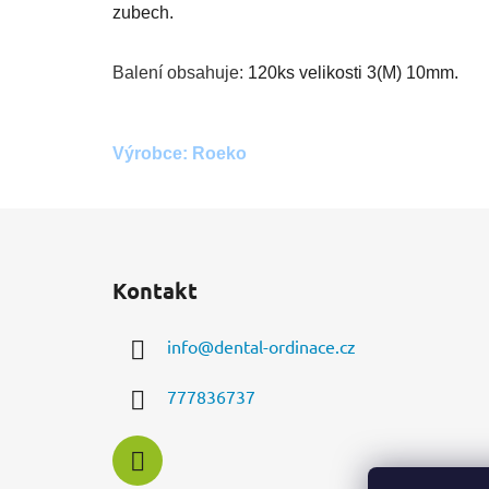
zubech.
Balení obsahuje:
120ks velikosti 3(M) 10mm.
Výrobce: Roeko
Z
á
Kontakt
p
a
info
@
dental-ordinace.cz
t
í
777836737