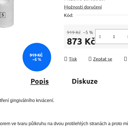
Možnosti doručení
z
5
Kód:
hvězdiček.
919 Kč
–5 %
873 Kč
Měrná cena:
919 KČ
Tisk
Zeptat se
–5 %
Popis
Diskuze
ření gingiválního krvácení.
orem ve tvaru půlkruhu na dvou protilehlých stranách a proto 