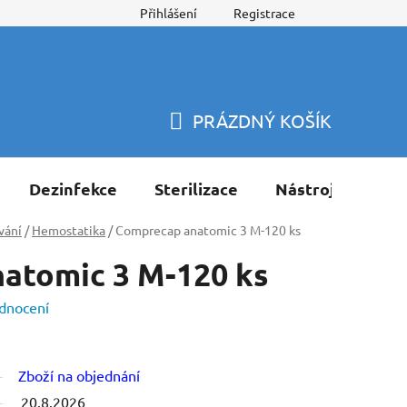
Přihlášení
Registrace
PRÁZDNÝ KOŠÍK
NÁKUPNÍ
KOŠÍK
Dezinfekce
Sterilizace
Nástroje
Pří
vání
/
Hemostatika
/
Comprecap anatomic 3 M-120 ks
atomic 3 M-120 ks
dnocení
Zboží na objednání
20.8.2026