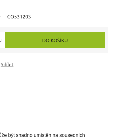
CO531203
DO KOŠÍKU
Sdílet
může být snadno umístěn na sousedních