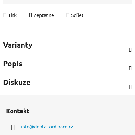
Měrná cena:
Tisk
Zeptat se
Sdílet
Varianty
Popis
Diskuze
Z
á
Kontakt
p
a
info
@
dental-ordinace.cz
t