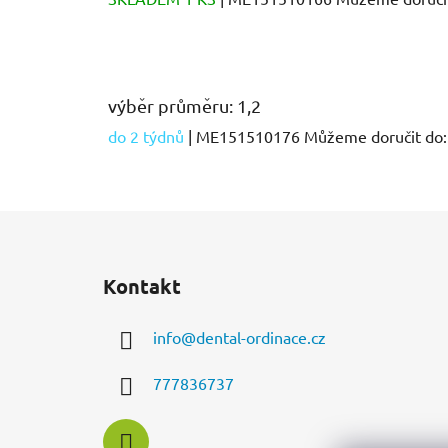
výběr průměru: 1,2
do 2 týdnů
| ME151510176
Můžeme doručit do:
Z
á
Kontakt
p
a
info
@
dental-ordinace.cz
t
í
777836737