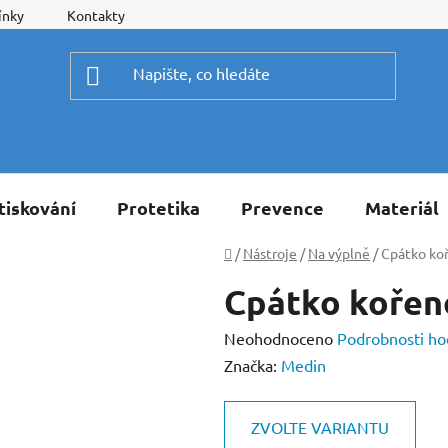
ínky
Kontakty
tiskování
Protetika
Prevence
Materiál
Domů
/
Nástroje
/
Na výplně
/
Cpátko ko
Cpátko kořen
Průměrné
Neohodnoceno
Podrobnosti ho
hodnocení
Značka:
Medin
produktu
je
ZVOLTE VARIANTU
0,0