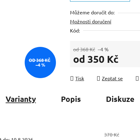
z
Můžeme doručit do:
5
Možnosti doručení
hvězdiček.
Kód:
od 368 Kč
–4 %
od
350 Kč
OD 368 KČ
–4 %
Měrná cena:
Tisk
Zeptat se
Varianty
Popis
Diskuze
370 Kč
 do:
10.8.2026