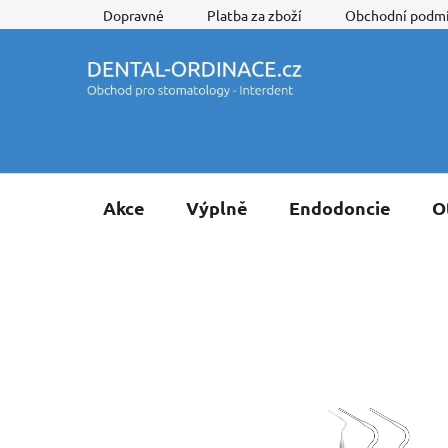
Přejít
Dopravné
Platba za zboží
Obchodní podm
na
obsah
Akce
Výplně
Endodoncie
O