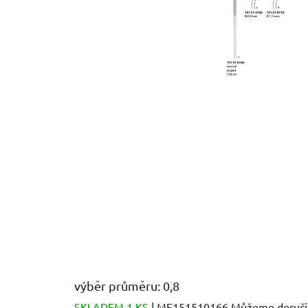
výběr průměru: 0,8
SKLADEM 1 KS
| ME151510166
Můžeme doručit