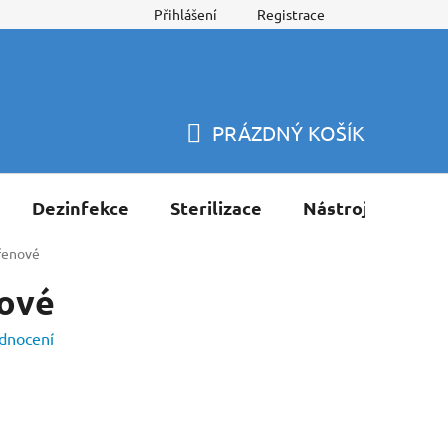
Přihlášení
Registrace
PRÁZDNÝ KOŠÍK
NÁKUPNÍ
KOŠÍK
Dezinfekce
Sterilizace
Nástroje
Pří
řenové
ové
dnocení