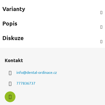
Varianty
Popis
Diskuze
Z
á
Kontakt
p
a
info
@
dental-ordinace.cz
t
í
777836737