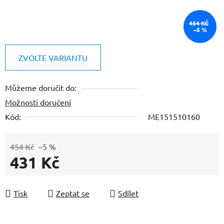
454 KČ
–5 %
ZVOLTE VARIANTU
Můžeme doručit do:
Možnosti doručení
Kód:
ME151510160
454 Kč
–5 %
431 Kč
Měrná cena:
Tisk
Zeptat se
Sdílet