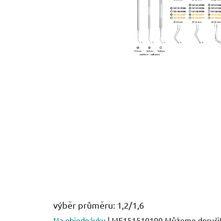
výběr průměru: 1,2/1,6
Na objednávku
| ME151510190
Můžeme doručit