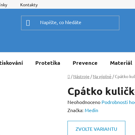
ínky
Kontakty
tiskování
Protetika
Prevence
Materiál
Domů
/
Nástroje
/
Na výplně
/
Cpátko ku
Cpátko kulič
Průměrné
Neohodnoceno
Podrobnosti ho
hodnocení
Značka:
Medin
produktu
je
ZVOLTE VARIANTU
0,0