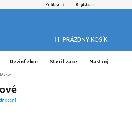
Přihlášení
Registrace
PRÁZDNÝ KOŠÍK
NÁKUPNÍ
KOŠÍK
Dezinfekce
Sterilizace
Nástroje
Pří
ličkové
kové
dnocení