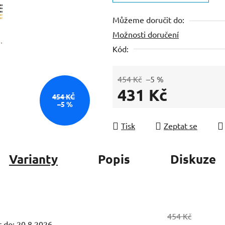
z
Můžeme doručit do:
5
Možnosti doručení
hvězdiček.
Kód:
454 Kč
–5 %
431 Kč
454 KČ
–5 %
Měrná cena:
Tisk
Zeptat se
Varianty
Popis
Diskuze
454 Kč
 do:
20.8.2026