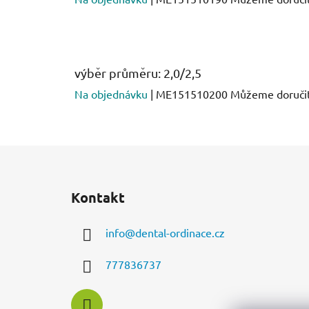
výběr průměru: 2,0/2,5
Na objednávku
| ME151510200
Můžeme doručit
Z
á
Kontakt
p
a
info
@
dental-ordinace.cz
t
í
777836737