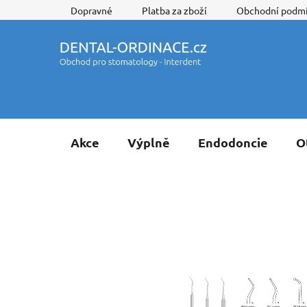
Přejít
Dopravné
Platba za zboží
Obchodní podm
na
obsah
Akce
Výplně
Endodoncie
O