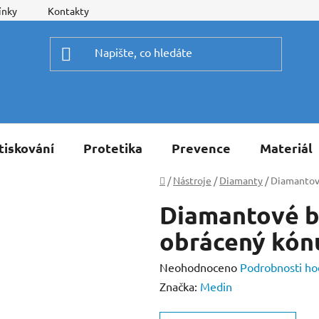
ínky
Kontakty
tiskování
Protetika
Prevence
Materiál
Domů
/
Nástroje
/
Diamanty
/
Diamantové
Diamantové b
obrácený kón
Průměrné
Neohodnoceno
Podrobnosti ho
hodnocení
Značka:
Medin
produktu