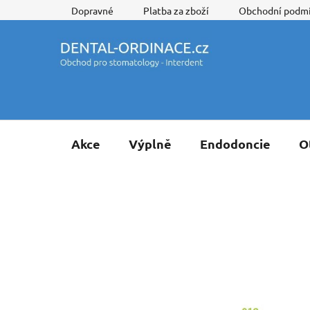
Přejít
Dopravné
Platba za zboží
Obchodní podm
na
obsah
Akce
Výplně
Endodoncie
O