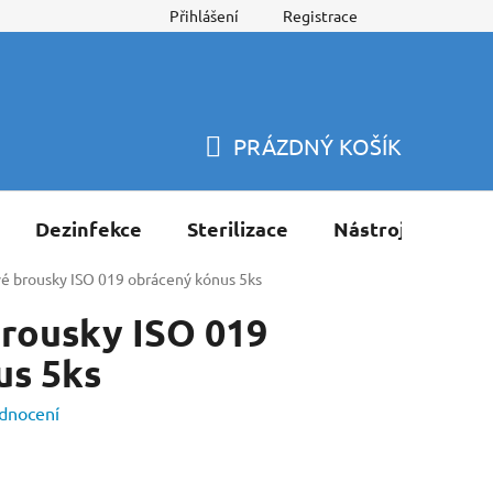
Přihlášení
Registrace
PRÁZDNÝ KOŠÍK
NÁKUPNÍ
KOŠÍK
Dezinfekce
Sterilizace
Nástroje
Pří
 brousky ISO 019 obrácený kónus 5ks
rousky ISO 019
us 5ks
dnocení