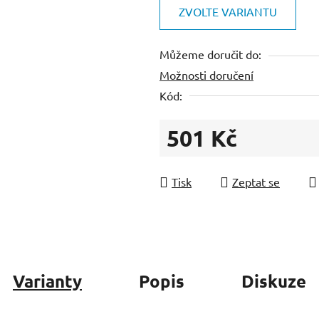
je
ZVOLTE VARIANTU
0,0
z
Můžeme doručit do:
5
Možnosti doručení
hvězdiček.
Kód:
501 Kč
Měrná cena:
Tisk
Zeptat se
Varianty
Popis
Diskuze