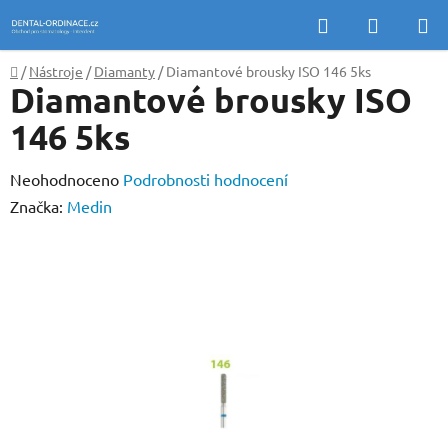
Přejít
Hledat
NÁKUP
na
KOŠÍK
obsah
Domů
/
Nástroje
/
Diamanty
/
Diamantové brousky ISO 146 5ks
Diamantové brousky ISO
146 5ks
Průměrné
Neohodnoceno
Podrobnosti hodnocení
hodnocení
Značka:
Medin
produktu
je
0,0
z
5
hvězdiček.