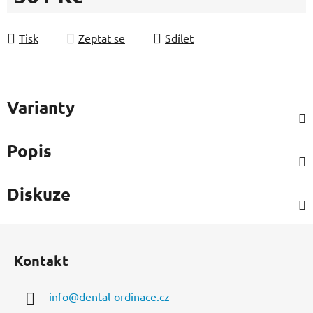
Měrná cena:
Tisk
Zeptat se
Sdílet
Varianty
Popis
Diskuze
Z
á
Kontakt
p
a
info
@
dental-ordinace.cz
t