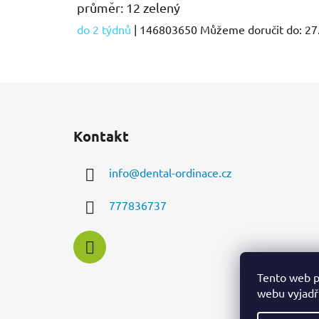
průměr: 12 zelený
do 2 týdnů
| 146803650
Můžeme doručit do:
27
Z
á
Kontakt
p
a
info
@
dental-ordinace.cz
t
í
777836737
Tento web p
webu vyjadřu