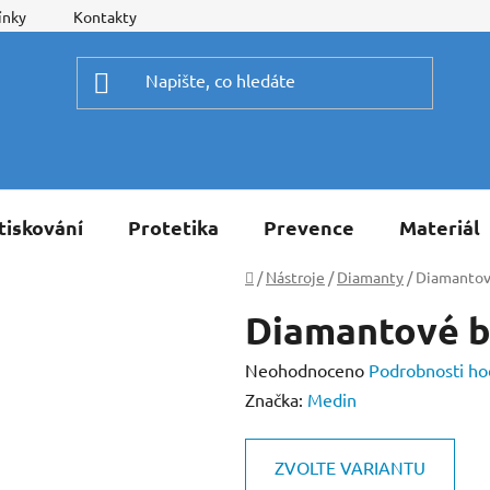
ínky
Kontakty
tiskování
Protetika
Prevence
Materiál
Domů
/
Nástroje
/
Diamanty
/
Diamantov
Diamantové b
Průměrné
Neohodnoceno
Podrobnosti ho
hodnocení
Značka:
Medin
produktu
je
ZVOLTE VARIANTU
0,0