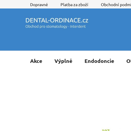
Přejít
Dopravné
Platba za zboží
Obchodní podm
na
obsah
Akce
Výplně
Endodoncie
O