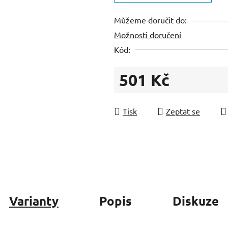
z
Můžeme doručit do:
5
Možnosti doručení
hvězdiček.
Kód:
501 Kč
Měrná cena:
Tisk
Zeptat se
Varianty
Popis
Diskuze