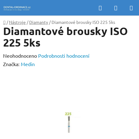
Přejít
Hledat
NÁKUP
na
KOŠÍK
obsah
Domů
/
Nástroje
/
Diamanty
/
Diamantové brousky ISO 225 5ks
Diamantové brousky ISO
225 5ks
Průměrné
Neohodnoceno
Podrobnosti hodnocení
hodnocení
Značka:
Medin
produktu
je
0,0
z
5
hvězdiček.