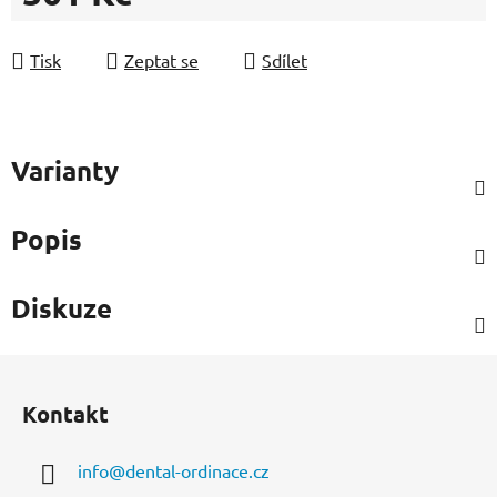
Měrná cena:
Tisk
Zeptat se
Sdílet
Varianty
Popis
Diskuze
Z
á
Kontakt
p
a
info
@
dental-ordinace.cz
t