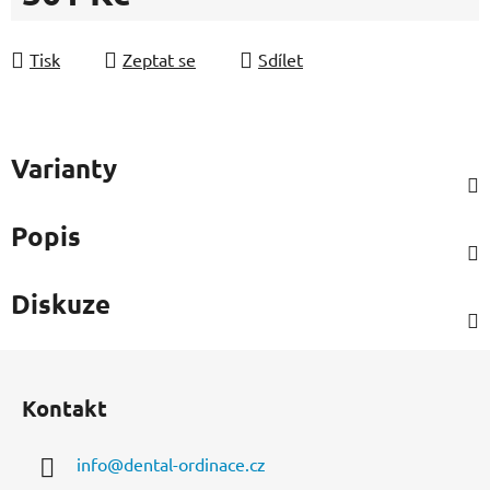
Měrná cena:
Tisk
Zeptat se
Sdílet
Varianty
Popis
Diskuze
Z
á
Kontakt
p
a
info
@
dental-ordinace.cz
t