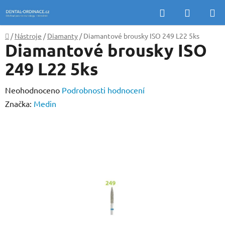
Přejít
Hledat
NÁKUP
na
KOŠÍK
obsah
Domů
/
Nástroje
/
Diamanty
/
Diamantové brousky ISO 249 L22 5ks
Diamantové brousky ISO
249 L22 5ks
Průměrné
Neohodnoceno
Podrobnosti hodnocení
hodnocení
Značka:
Medin
produktu
je
0,0
z
5
hvězdiček.