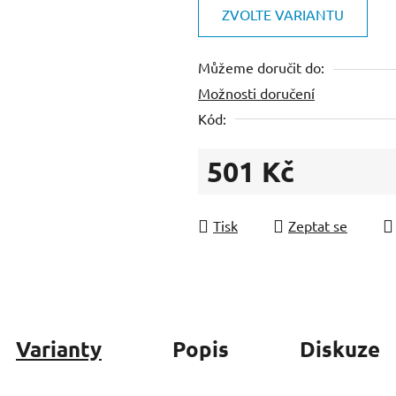
je
ZVOLTE VARIANTU
0,0
z
Můžeme doručit do:
5
Možnosti doručení
hvězdiček.
Kód:
501 Kč
Měrná cena:
Tisk
Zeptat se
Varianty
Popis
Diskuze