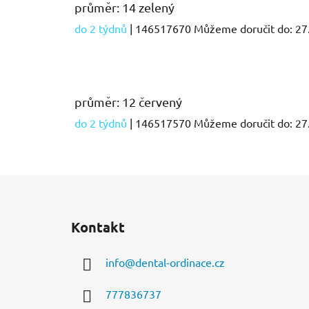
průměr: 14 zelený
do 2 týdnů
| 146517670
Můžeme doručit do:
27
průměr: 12 červený
do 2 týdnů
| 146517570
Můžeme doručit do:
27
Z
á
Kontakt
p
a
info
@
dental-ordinace.cz
t
í
777836737