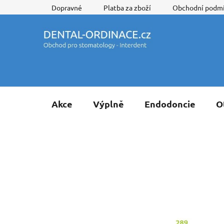
Přejít
Dopravné
Platba za zboží
Obchodní podm
na
obsah
Akce
Výplně
Endodoncie
O