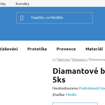
ínky
Kontakty
tiskování
Protetika
Prevence
Materiál
Domů
/
Nástroje
/
Diamanty
/
Diamantové
Diamantové b
5ks
Průměrné
Neohodnoceno
Podrobnosti ho
hodnocení
Značka:
Medin
produktu