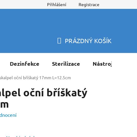
Přihlášení
Registrace
PRÁZDNÝ KOŠÍK
NÁKUPNÍ
KOŠÍK
Dezinfekce
Sterilizace
Nástroje
Pří
skalpel oční bříškatý 17mm L=12.5cm
lpel oční bříškatý
cm
dnocení