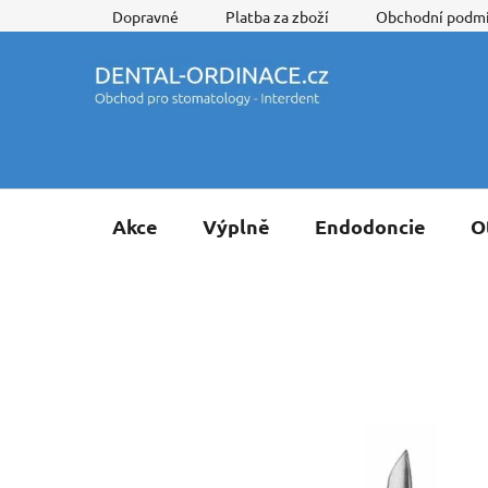
Přejít
Dopravné
Platba za zboží
Obchodní podm
na
obsah
Akce
Výplně
Endodoncie
O