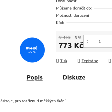
Dostupnost
je
Můžeme doručit do:
0,0
Možnosti doručení
z
5
Kód:
hvězdiček.
814 Kč
–5 %
773 Kč
814 KČ
–5 %
Měrná cena:
Tisk
Zeptat se
Popis
Diskuze
ástroje, pro rozříznutí měkkých tkání.