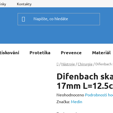
ínky
Kontakty
tiskování
Protetika
Prevence
Materiál
Domů
/
Nástroje
/
Chirurgie
/
Difenbach 
Difenbach ska
17mm L=12.5
Průměrné
Neohodnoceno
Podrobnosti ho
hodnocení
Značka:
Medin
produktu