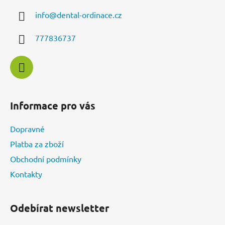
a
info
@
dental-ordinace.cz
t
í
777836737
Informace pro vás
Dopravné
Platba za zboží
Obchodní podmínky
Kontakty
Odebírat newsletter