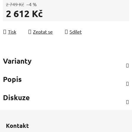
2 749 Kč
–4 %
2 612 Kč
Měrná cena:
Tisk
Zeptat se
Sdílet
Varianty
Popis
Diskuze
Z
á
Kontakt
p