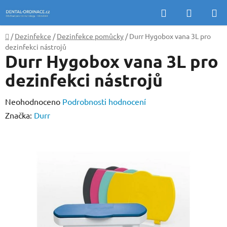
Přejít
Hledat
NÁKUP
na
KOŠÍK
obsah
Domů
/
Dezinfekce
/
Dezinfekce pomůcky
/
Durr Hygobox vana 3L pro
dezinfekci nástrojů
Durr Hygobox vana 3L pro
dezinfekci nástrojů
Průměrné
Neohodnoceno
Podrobnosti hodnocení
hodnocení
Značka:
Durr
produktu
je
0,0
z
5
hvězdiček.