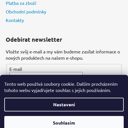
Platba za zboží
Obchodní podmínky
Kontakty
Odebírat newsletter
Vložte svůj e-mail a my vám budeme zasílat informace o
nových produktech na našem e-shopu.
E-mail
Tento web používá soubory cookie. Dalším procházením
PŘIHLÁSIT SE
tohoto webu vyjadřujete souhlas s jejich používáním.
Nastavení
Vytvořil Shoptet
Souhlasím
Copyright 2026
Dental-ordinace.cz
. Všechna práva