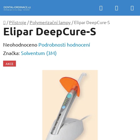
Přejít
Hledat
NÁKUP
na
KOŠÍK
obsah
Domů
/
Přístroje
/
Polymerizační lampy
/
Elipar DeepCure-S
Elipar DeepCure-S
Průměrné
Neohodnoceno
Podrobnosti hodnocení
hodnocení
Značka:
Solventum (3M)
produktu
AKCE
je
0,0
z
5
hvězdiček.