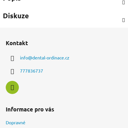
Diskuze
Z
á
Kontakt
p
a
info
@
dental-ordinace.cz
t
í
777836737
Informace pro vás
Dopravné