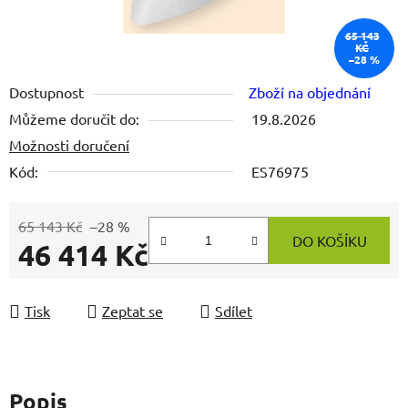
65 143
KČ
–28 %
Dostupnost
Zboží na objednání
Můžeme doručit do:
19.8.2026
Možnosti doručení
Kód:
ES76975
65 143 Kč
–28 %
DO KOŠÍKU
46 414 Kč
Měrná cena:
Tisk
Zeptat se
Sdílet
Popis