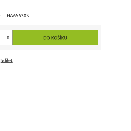
HA656303
DO KOŠÍKU
Sdílet