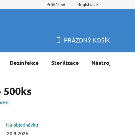
Přihlášení
Registrace
PRÁZDNÝ KOŠÍK
NÁKUPNÍ
KOŠÍK
Dezinfekce
Sterilizace
Nástroje
Pří
 500ks
ocení
Na objednávku
20.8.2026