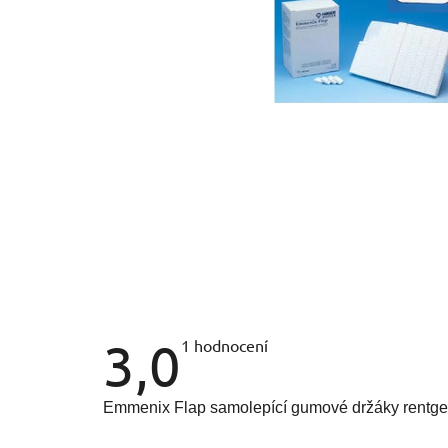
3,0
Průměrné
1 hodnocení
hodnocení
produktu
je
3,0
Emmenix Flap samolepící gumové držáky rentg
z
5