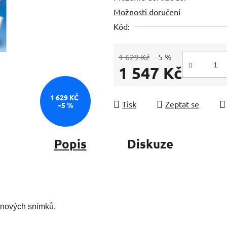
Možnosti doručení
z
5
Kód:
hvězdiček.
1 629 Kč
–5 %
1 547 Kč
Měrná cena:
1 629 KČ
Tisk
Zeptat se
–5 %
Popis
Diskuze
enových snímků.