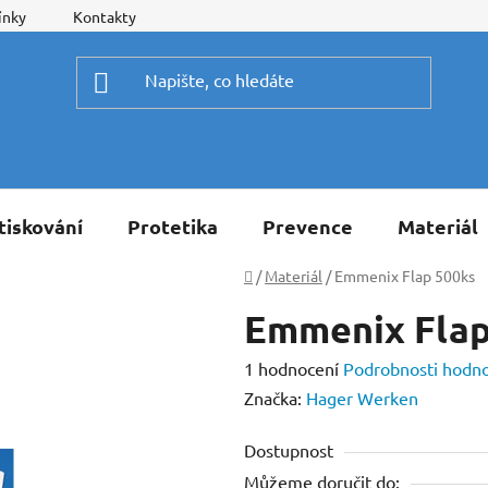
ínky
Kontakty
tiskování
Protetika
Prevence
Materiál
Domů
/
Materiál
/
Emmenix Flap 500ks
Emmenix Flap
Průměrné
1 hodnocení
Podrobnosti hodn
hodnocení
Značka:
Hager Werken
produktu
Dostupnost
je
Můžeme doručit do:
3,0