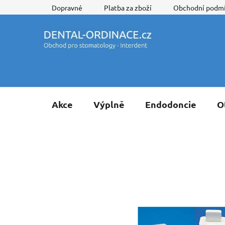
Přejít
Dopravné
Platba za zboží
Obchodní podm
na
obsah
Akce
Výplně
Endodoncie
O